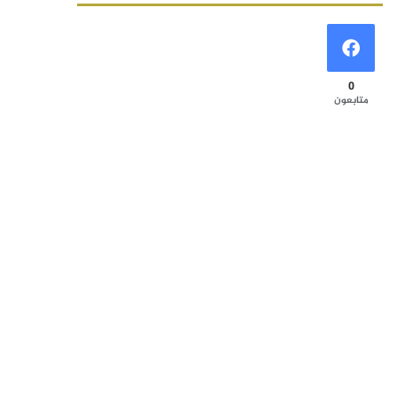
0
متابعون