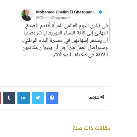
فيسبوك
تويتر
لينكدإن
‏Tumblr
شاركها
مقالات ذات صلة