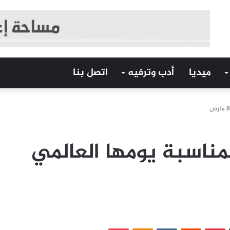
ميديا
أدب وترفيه
اتصل بنا
بمناسبة يومها العالمي
‏Tumblr
بينتيريست
‏Reddit
‏VKontakte
Odnoklassniki
بوكيت