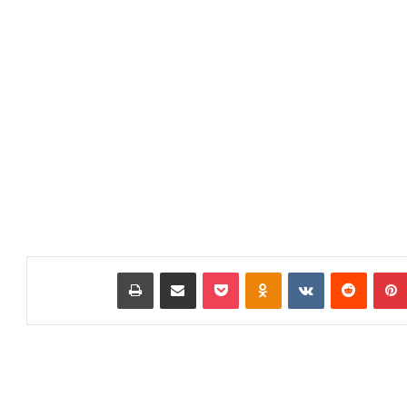
بينتيريست
‏Reddit
‏VKontakte
Odnoklassniki
بوكيت
مشاركة عبر البريد
طباعة