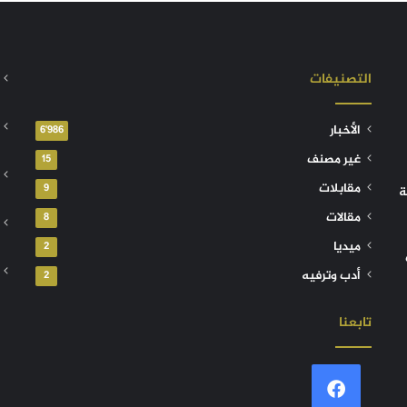
التصنيفات
الأخبار
6٬986
غير مصنف
15
مقابلات
9
ة
مقالات
8
ميديا
2
أدب وترفيه
2
تابعنا