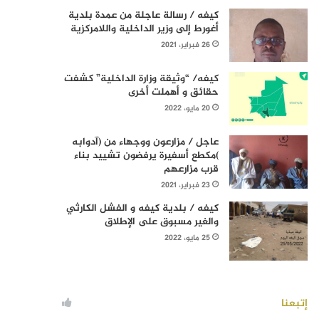
كيفه / رسالة عاجلة من عمدة بلدية
أغورط إلى وزير الداخلية واللامركزية
26 فبراير، 2021
كيفه/ “وثيقة وزارة الداخلية” كشفت
حقائق و أهملت أخرى
20 مايو، 2022
عاجل / مزارعون ووجهاء من (آدوابه
)مكطع أسفيرة يرفضون تشييد بناء
قرب مزارعهم
23 فبراير، 2021
كيفه / بلدية كيفه و الفشل الكارثي
والغير مسبوق على الإطلاق
25 مايو، 2022
إتبعنا