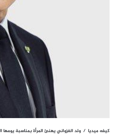
كيفه ميديا / ولد الغزواني يهنئ المرأة بمناسبة يومها العالمي 8 مارس (