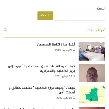
البحث
البحث
أخر المقالات
أخبار سارة لكافة المدرسين
27 يونيو، 2020
كيفه / رسالة عاجلة من عمدة بلدية أغورط إلى
وزير الداخلية واللامركزية
26 فبراير، 2021
كيفه/ “وثيقة وزارة الداخلية” كشفت حقائق و
أهملت أخرى
20 مايو، 2022