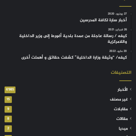
27 يونيو، 2020
أخبار سارة لكافة المدرسين
26 فبراير، 2021
كيفه / رسالة عاجلة من عمدة بلدية أغورط إلى وزير الداخلية
واللامركزية
20 مايو، 2022
كيفه/ “وثيقة وزارة الداخلية” كشفت حقائق و أهملت أخرى
التصنيفات
الأخبار
6٬985
غير مصنف
15
مقابلات
9
مقالات
8
ميديا
2