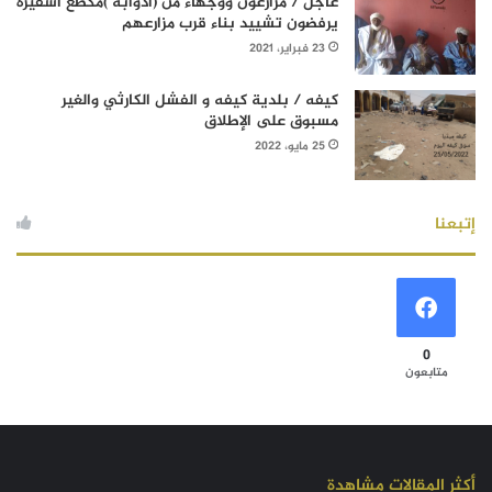
عاجل / مزارعون ووجهاء من (آدوابه )مكطع أسفيرة
يرفضون تشييد بناء قرب مزارعهم
23 فبراير، 2021
كيفه / بلدية كيفه و الفشل الكارثي والغير
مسبوق على الإطلاق
25 مايو، 2022
إتبعنا
0
متابعون
أكثر المقالات مشاهدة