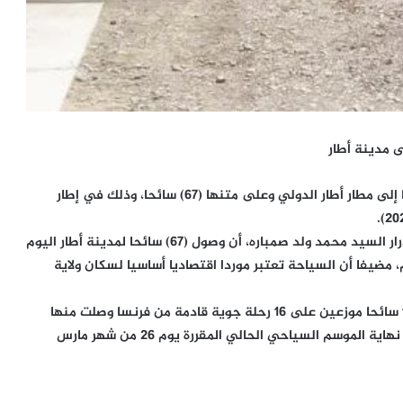
 مدينة أطار
وصلت صباح اليوم السبت الرحلة الـ 14 القادمة من فرنسا إلى مطار أطار الدولي وعلى متنها (67) سائحا، وذلك في إطار
وأكد المدير الجهوي للمكتب الوطني للسياحة في ولاية أدرار السيد محمد ولد صمباره، أن وصول (67) سائحا لمدينة أطار اليوم
ضيفا أن السياحة تعتبر موردا اقتصاديا أساسيا لسكان ولاية
وقد بلغ عدد الوافدين في إطار هذا الموسم حتى الآن 1178 سائحا موزعين على 16 رحلة جوية قادمة من فرنسا وصلت منها
حتى اليوم 14 رحلة وينتظر وصول الرحلتين الباقيتين قبل نهاية الموسم السياحي الحالي المقررة يوم 26 من شهر مارس