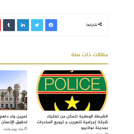
فيسبوك
تويتر
لينكدإن
‏Tumblr
شاركها
مقالات ذات صلة
الشرطة الوطنية تتمكن من تفكيك
تعيين ولد داهي 
شبكة إجرامية لتهريب و ترويج المخدرات
لحقوق الإنسان
بمدينة نواذيبو
منذ يوم واحد