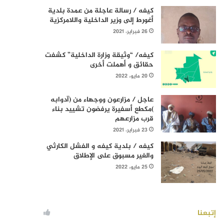
كيفه / رسالة عاجلة من عمدة بلدية
أغورط إلى وزير الداخلية واللامركزية
26 فبراير، 2021
كيفه/ “وثيقة وزارة الداخلية” كشفت
حقائق و أهملت أخرى
20 مايو، 2022
عاجل / مزارعون ووجهاء من (آدوابه
)مكطع أسفيرة يرفضون تشييد بناء
قرب مزارعهم
23 فبراير، 2021
كيفه / بلدية كيفه و الفشل الكارثي
والغير مسبوق على الإطلاق
25 مايو، 2022
إتبعنا