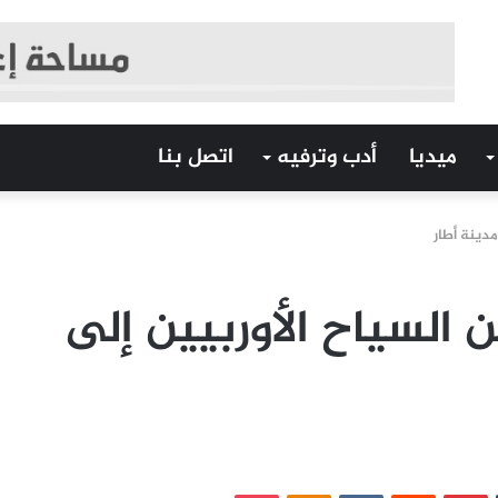
ميديا
أدب وترفيه
اتصل بنا
دينة أطار
السياح الأوربيين إلى
‏Tumblr
بينتيريست
‏Reddit
‏VKontakte
Odnoklassniki
بوكيت