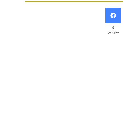
0
متابعون