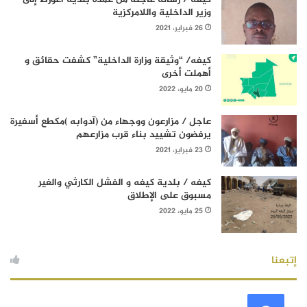
وزير الداخلية واللامركزية
26 فبراير، 2021
كيفه/ “وثيقة وزارة الداخلية” كشفت حقائق و
أهملت أخرى
20 مايو، 2022
عاجل / مزارعون ووجهاء من (آدوابه )مكطع أسفيرة
يرفضون تشييد بناء قرب مزارعهم
23 فبراير، 2021
كيفه / بلدية كيفه و الفشل الكارثي والغير
مسبوق على الإطلاق
25 مايو، 2022
إتبعنا