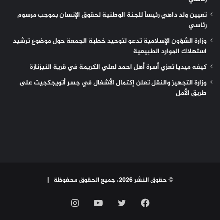
تعيين ولد داهي رئيساً للجنة الوطنية لحقوق الإنسان بموجب مرسوم
رئاسي
وزارة الشؤون الإسلامية تدعو لتوحيد خطبة الجمعة حول موضوع ترشيد
استهلاك الموارد الطبيعية
كيفه ميديا تعزي أسرة أهل احمد لعلي الكريمة في قرية النيزنازة
وزارة التجهيز والنقل تعلن إكتمال الأشغال في جسر أتويجكجيت على
طريق الأمل
© حقوق النشر 2026، جميع الحقوق محفوظة |
فيسبوك
تويتر
يوتيوب
انستقرام