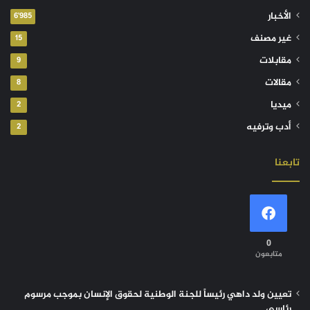
الأخبار
6٬985
غير مصنف
15
مقابلات
9
مقالات
8
ميديا
2
أدب وترفيه
2
تابعنا
0
متابعون
تعيين ولد داهي رئيساً للجنة الوطنية لحقوق الإنسان بموجب مرسوم
رئاسي