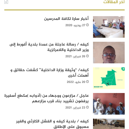
أخر المقالات
أخبار سارة لكافة المدرسين
27 يونيو، 2020
كيفه / رسالة عاجلة من عمدة بلدية أغورط إلى
وزير الداخلية واللامركزية
26 فبراير، 2021
كيفه/ “وثيقة وزارة الداخلية” كشفت حقائق و
أهملت أخرى
20 مايو، 2022
عاجل / مزارعون ووجهاء من (آدوابه )مكطع أسفيرة
يرفضون تشييد بناء قرب مزارعهم
23 فبراير، 2021
كيفه / بلدية كيفه و الفشل الكارثي والغير
مسبوق على الإطلاق