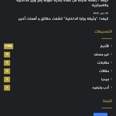
كيفه / رسالة عاجلة من عمدة بلدية أغورط إلى وزير الداخلية
واللامركزية
20 مايو، 2022
كيفه/ “وثيقة وزارة الداخلية” كشفت حقائق و أهملت أخرى
التصنيفات
الأخبار
6٬986
غير مصنف
15
مقابلات
9
مقالات
8
ميديا
2
أدب وترفيه
2
تابعنا