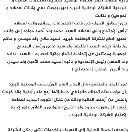
ولاية لعصابه أعمل الحملة الوطنية للتعريف بالخدمات المالية و
البريدية للشركة الوطنية للبريد (موريبوصت ) في ولايات لعصابه و
الحوضين و تكانت
جرى إنطلاق الحملة في قاعة الاجتماعات بمباني ولاية لعصابه .
ترأس الإجتماع والي لعصابه السيد محمد ولد أحمد مولود إلى جانب
المدير العام للشركة الوطنية للبريد السيد عالي ولد عيسى و حاكم
مقاطعة كيفه السيد الخليفة ولد سيد عالي ورؤساء المصالح
الجهوية وممثلين عن إتحادية التجار بولاية لعصابه : السيد الداده
ولد الحسن رئيس الإتحادية و نائبه السيد محمد الأمين ولد سيدي
ولد ألمين الملقب ( العياطي ) .
في كلمته بالمناسبة قال المدير العام للمؤوسسة الوطنية للبريد
بأن مؤوسسته تمتلك حاليا في حساباتها أربع مليار أوقية وقد خرجت
بالفعل من أزمتها المالية وذلك من خلال التوجه الجديد لفخامة
رئيس الجمهورية محمد ولد الشيخ الغزواني و القائم على إعادة
الإعتبار للشركة الوطنية للبريد .
وتهدف الحملة الحالية إلى التعريف بالخدمات التي يمكن للشركة