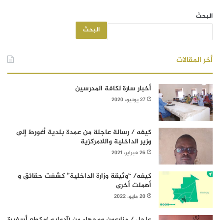
البحث
البحث
أخر المقالات
أخبار سارة لكافة المدرسين
27 يونيو، 2020
كيفه / رسالة عاجلة من عمدة بلدية أغورط إلى
وزير الداخلية واللامركزية
26 فبراير، 2021
كيفه/ “وثيقة وزارة الداخلية” كشفت حقائق و
أهملت أخرى
20 مايو، 2022
عاجل / مزارعون ووجهاء من (آدوابه )مكطع أسفيرة