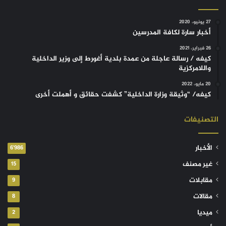
27 يونيو، 2020
أخبار سارة لكافة المدرسين
26 فبراير، 2021
كيفه / رسالة عاجلة من عمدة بلدية أغورط إلى وزير الداخلية
واللامركزية
20 مايو، 2022
كيفه/ “وثيقة وزارة الداخلية” كشفت حقائق و أهملت أخرى
التصنيفات
الأخبار
6٬986
غير مصنف
15
مقابلات
9
مقالات
8
ميديا
2