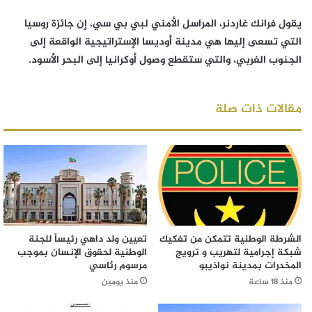
يقول فرانك غاردنر، المراسل الأمني لبي بي سي، إن جائزة روسيا
التي تسعى إليها هي مدينة أوديسا الإستراتيجية الواقعة إلى
الجنوب الغربي، والتي ستقطع وصول أوكرانيا إلى البحر الأسود.
مقالات ذات صلة
الشرطة الوطنية تتمكن من تفكيك
تعيين ولد داهي رئيساً للجنة
شبكة إجرامية لتهريب و ترويج
الوطنية لحقوق الإنسان بموجب
المخدرات بمدينة نواذيبو
مرسوم رئاسي
منذ 18 ساعة
منذ يومين