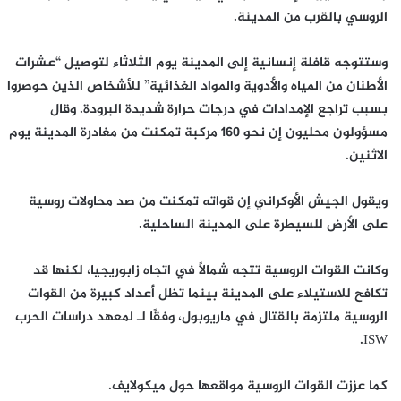
الروسي بالقرب من المدينة.
وستتوجه قافلة إنسانية إلى المدينة يوم الثلاثاء لتوصيل “عشرات
الأطنان من المياه والأدوية والمواد الغذائية” للأشخاص الذين حوصروا
بسبب تراجع الإمدادات في درجات حرارة شديدة البرودة. وقال
مسؤولون محليون إن نحو 160 مركبة تمكنت من مغادرة المدينة يوم
الاثنين.
ويقول الجيش الأوكراني إن قواته تمكنت من صد محاولات روسية
على الأرض للسيطرة على المدينة الساحلية.
وكانت القوات الروسية تتجه شمالًا في اتجاه زابوريجيا، لكنها قد
تكافح للاستيلاء على المدينة بينما تظل أعداد كبيرة من القوات
الروسية ملتزمة بالقتال في ماريوبول، وفقًا لـ لمعهد دراسات الحرب
ISW.
كما عززت القوات الروسية مواقعها حول ميكولايف.