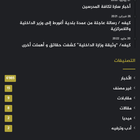
27 يونيو، 2020
أخبار سارة لكافة المدرسين
26 فبراير، 2021
كيفه / رسالة عاجلة من عمدة بلدية أغورط إلى وزير الداخلية
واللامركزية
20 مايو، 2022
كيفه/ “وثيقة وزارة الداخلية” كشفت حقائق و أهملت أخرى
التصنيفات
الأخبار
6٬985
غير مصنف
15
مقابلات
9
مقالات
8
ميديا
2
أدب وترفيه
2