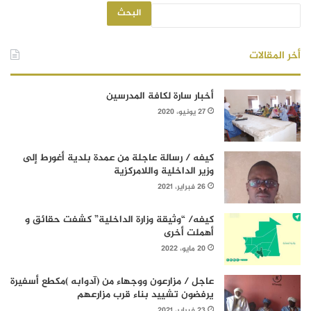
البحث
أخر المقالات
أخبار سارة لكافة المدرسين
27 يونيو، 2020
كيفه / رسالة عاجلة من عمدة بلدية أغورط إلى
وزير الداخلية واللامركزية
26 فبراير، 2021
كيفه/ “وثيقة وزارة الداخلية” كشفت حقائق و
أهملت أخرى
20 مايو، 2022
عاجل / مزارعون ووجهاء من (آدوابه )مكطع أسفيرة
يرفضون تشييد بناء قرب مزارعهم
23 فبراير، 2021