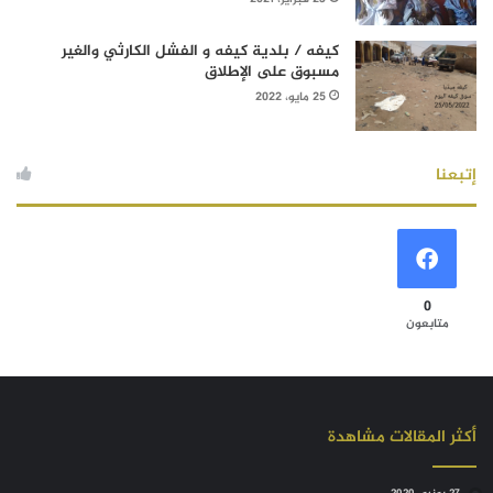
كيفه / بلدية كيفه و الفشل الكارثي والغير
مسبوق على الإطلاق
25 مايو، 2022
إتبعنا
0
متابعون
أكثر المقالات مشاهدة