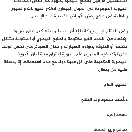
مستهلكين عارفين بقطاع البيطرة بضرورة حذر بعض المضادات
الحيوية الموجودة في المجال البيطري لعلاج الحيوانات والطيور
والهامة في علاج بعض الأمراض الخطيرة عند الإنسان.
وفي الختام ليس بإمكاننا إلا أن ننبه المستهلكين على ضرورة
الإبتعاد عن اللحوم الغير مختومة بالطابع البيطري أو المشوية بشكل
متفحم أو الملوثة بعوادم السيارات و دخان السجائر ،في نفس الوقت
الذي نؤكد فيه للمنمين على ضرورة احترام فترة امان الأدوية
البيطرية المكتوبة على كل عبوة دواء مع عدم استعمالها إلا بوصفة
طبية من بيطار.
النقيب العام
د.أحمد محمود ولد التقي.
نسخة إلى:
معالي وزير الصحة.