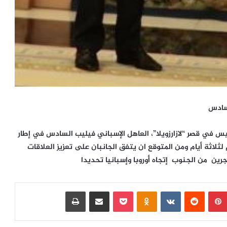
لسادس
 في قصر “لازارزويلا”، العاهل الإسباني فيليب السادس في إطار
 لثلاثة أيام ومن المتوقع ان يتفق الجانبان على تعزيز العلاقات
ين من الجنوب إتجاه أوروبا وإسبانيا تحديدا
بينتيريست
‏Reddit
‏VKontakte
Odnoklassniki
بوكيت
مشاركة عبر البريد
طباعة