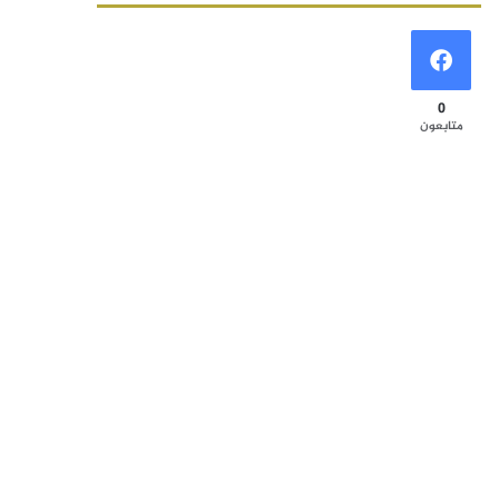
0
متابعون