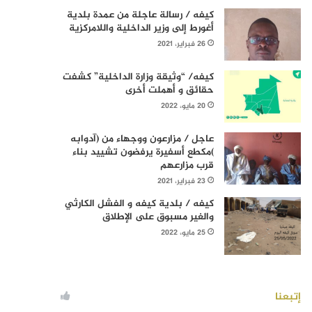
كيفه / رسالة عاجلة من عمدة بلدية
أغورط إلى وزير الداخلية واللامركزية
26 فبراير، 2021
كيفه/ “وثيقة وزارة الداخلية” كشفت
حقائق و أهملت أخرى
20 مايو، 2022
عاجل / مزارعون ووجهاء من (آدوابه
)مكطع أسفيرة يرفضون تشييد بناء
قرب مزارعهم
23 فبراير، 2021
كيفه / بلدية كيفه و الفشل الكارثي
والغير مسبوق على الإطلاق
25 مايو، 2022
إتبعنا