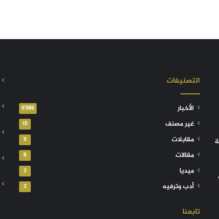
التصنيفات
الأخبار
6٬986
غير مصنف
15
مقابلات
9
ة
مقالات
8
ميديا
2
أدب وترفيه
2
تابعنا