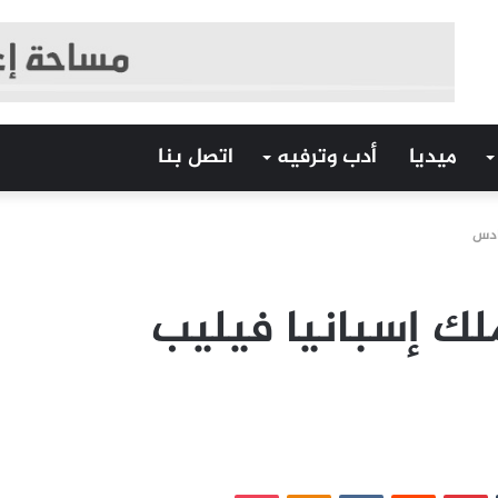
ميديا
أدب وترفيه
اتصل بنا
ادس
لك إسبانيا فيليب
‏Tumblr
بينتيريست
‏Reddit
‏VKontakte
Odnoklassniki
بوكيت