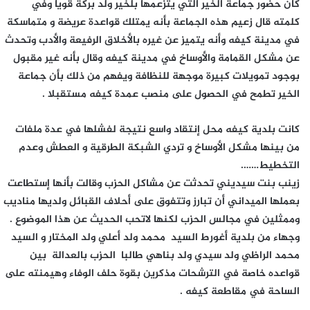
كان حضور جماعة الخير التي يتزعمها بلخير ولد بركة قويا وفي
كلمته قال زعيم هذه الجماعة بأنه يمتلك قواعدة عريضة و متماسكة
في مدينة كيفه وأنه يتميز عن غيره بالأخلاق الرفيعة والأدب وتحدث
عن مشكل القمامة والأوساخ في مدينة كيفه وقال بأنه غير مقبول
بوجود تمويلات كبيرة موجهة للنظافة ويفهم من ذلك بأن جماعة
الخير تطمح في الحصول على منصب عمدة كيفه مستقبلا .
كانت بلدية كيفه محل إنتقاد واسع نتيجة لفشلها في عدة ملفات
من بينها مشكل الأوساخ و تردي الشبكة الطرقية و العطش وعدم
التخطيط…….
زينب بنت سيديني تحدثت عن مشاكل الحزب وقالت بأنها إستطاعت
بعملها الميداني أن تبارز وتتفوق على أحلاف القبائل ولديها مناديب
وممثلين في مجالس الحزب لكنها لاتحب الحديث عن هذا الموضوع .
وجهاء من بلدية أغورط السيد محمد ولد أعلي ولد المختار و السيد
محمد الراظي ولد سيدي ولد بناهي طالبا الحزب بالعدالة بين
قواعده خاصة في الترشحات مذكرين بقوة حلف الوفاء وهيمنته على
الساحة في مقاطعة كيفه .