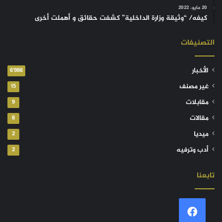
20 مايو، 2022
كيفه/ “وثيقة وزارة الداخلية” كشفت حقائق و أهملت أخرى
التصنيفات
الأخبار
6٬986
غير مصنف
15
مقابلات
9
مقالات
8
ميديا
2
أدب وترفيه
2
تابعنا