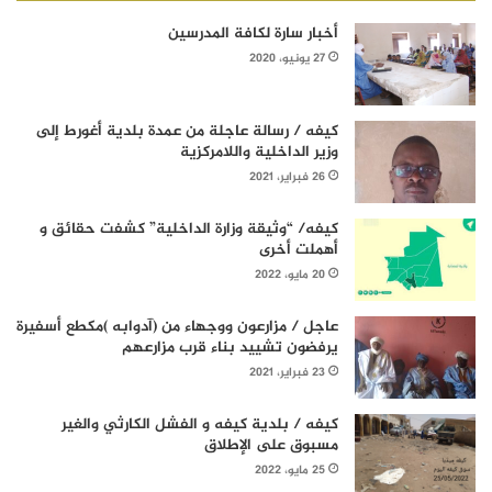
أخبار سارة لكافة المدرسين
27 يونيو، 2020
كيفه / رسالة عاجلة من عمدة بلدية أغورط إلى
وزير الداخلية واللامركزية
26 فبراير، 2021
كيفه/ “وثيقة وزارة الداخلية” كشفت حقائق و
أهملت أخرى
20 مايو، 2022
عاجل / مزارعون ووجهاء من (آدوابه )مكطع أسفيرة
يرفضون تشييد بناء قرب مزارعهم
23 فبراير، 2021
كيفه / بلدية كيفه و الفشل الكارثي والغير
مسبوق على الإطلاق
25 مايو، 2022