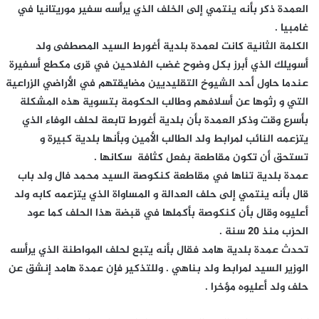
العمدة ذكر بأنه ينتمي إلى الخلف الذي يرأسه سفير موريتانيا في
غامبيا .
الكلمة الثانية كانت لعمدة بلدية أغورط السيد المصطفى ولد
أسويلك الذي أبرز بكل وضوح غضب الفلاحين في قرى مكطع أسفيرة
عندما حاول أحد الشيوخ التقليديين مضايقتهم في الأراضي الزراعية
التي و رثوها عن أسلافهم وطالب الحكومة بتسوية هذه المشكلة
بأسرع وقت وذكر العمدة بأن بلدية أغورط تابعة لحلف الوفاء الذي
يتزعمه النائب لمرابط ولد الطالب الأمين وبأنها بلدية كبيرة و
تستحق أن تكون مقاطعة بفعل كثافة سكانها .
عمدة بلدية تناها في مقاطعة كنكوصة السيد محمد فال ولد باب
قال بأنه ينتمي إلى حلف العدالة و المساواة الذي يتزعمه كابه ولد
أعليوه وقال بأن كنكوصة بأكملها في قبضة هذا الحلف كما عود
الحزب منذ 20 سنة .
تحدث عمدة بلدية هامد فقال بأنه يتبع لحلف المواطنة الذي يرأسه
الوزير السيد لمرابط ولد بناهي . وللتذكير فإن عمدة هامد إنشق عن
حلف ولد أعليوه مؤخرا .