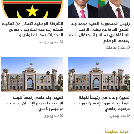
رئيس الجمهورية السيد محمد ولد
الشرطة الوطنية تتمكن من تفكيك
الشيخ الغزواني يهنئ الرئيس
شبكة إجرامية لتهريب و ترويج
السنغافوري بمناسبة احتفال بلاده
المخدرات بمدينة نواذيبو
بعيدها الوطني
منذ يوم واحد
منذ 9 ساعات
تعيين ولد داهي رئيساً للجنة
تعيين ولد داهي رئيساً للجنة
الوطنية لحقوق الإنسان بموجب
الوطنية لحقوق الإنسان بموجب
مرسوم رئاسي
مرسوم رئاسي
منذ يومين
منذ يومين
اترك تعليقاً