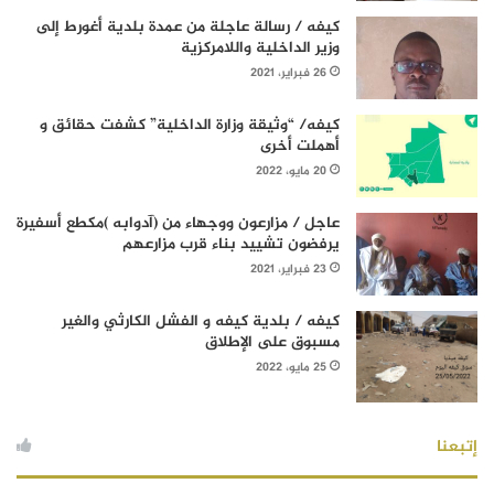
كيفه / رسالة عاجلة من عمدة بلدية أغورط إلى
وزير الداخلية واللامركزية
26 فبراير، 2021
كيفه/ “وثيقة وزارة الداخلية” كشفت حقائق و
أهملت أخرى
20 مايو، 2022
عاجل / مزارعون ووجهاء من (آدوابه )مكطع أسفيرة
يرفضون تشييد بناء قرب مزارعهم
23 فبراير، 2021
كيفه / بلدية كيفه و الفشل الكارثي والغير
مسبوق على الإطلاق
25 مايو، 2022
إتبعنا