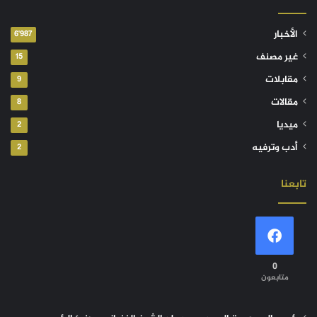
الأخبار
6٬987
غير مصنف
15
مقابلات
9
مقالات
8
ميديا
2
أدب وترفيه
2
تابعنا
0
متابعون