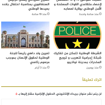
لإحصاء متقاعدي القوات المسلحة و
السنغافوري بمناسبة احتفال بلاده
الأمن الوطني بولاية لعصابه
بعيدها الوطني
منذ ساعة واحدة
منذ 19 ساعة
الشرطة الوطنية تتمكن من تفكيك
تعيين ولد داهي رئيساً للجنة
شبكة إجرامية لتهريب و ترويج
الوطنية لحقوق الإنسان بموجب
المخدرات بمدينة نواذيبو
مرسوم رئاسي
منذ يومين
منذ 3 أيام
اترك تعليقاً
لن يتم نشر عنوان بريدك الإلكتروني.
الحقول الإلزامية مشار إليها بـ
*