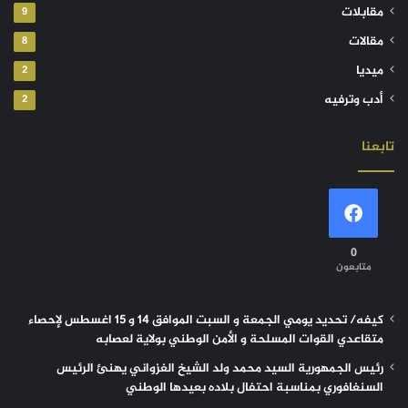
مقابلات
9
مقالات
8
ميديا
2
أدب وترفيه
2
تابعنا
0
متابعون
كيفه/ تحديد يومي الجمعة و السبت الموافق 14 و 15 اغسطس لإحصاء
متقاعدي القوات المسلحة و الأمن الوطني بولاية لعصابه
رئيس الجمهورية السيد محمد ولد الشيخ الغزواني يهنئ الرئيس
السنغافوري بمناسبة احتفال بلاده بعيدها الوطني