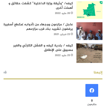
كيفه/ “وثيقة وزارة الداخلية” كشفت حقائق و
أهملت أخرى
20 مايو، 2022
عاجل / مزارعون ووجهاء من (آدوابه )مكطع أسفيرة
يرفضون تشييد بناء قرب مزارعهم
23 فبراير، 2021
كيفه / بلدية كيفه و الفشل الكارثي والغير
مسبوق على الإطلاق
25 مايو، 2022
إتبعنا
0
متابعون