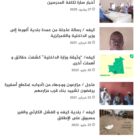
أخبار سارة لكافة المدرسين
27 يونيو، 2020
كيفه / رسالة عاجلة من عمدة بلدية أغورط إلى
وزير الداخلية واللامركزية
26 فبراير، 2021
كيفه/ “وثيقة وزارة الداخلية” كشفت حقائق و
أهملت أخرى
20 مايو، 2022
عاجل / مزارعون ووجهاء من (آدوابه )مكطع أسفيرة
يرفضون تشييد بناء قرب مزارعهم
23 فبراير، 2021
كيفه / بلدية كيفه و الفشل الكارثي والغير
مسبوق على الإطلاق
25 مايو، 2022