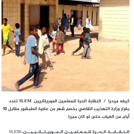
كيفه ميديا / النقابة الحرة للمعلمين الموريتانيين SLEM تندد
بقرار وزارة التهذيب القاضي بخصم شهر من علاوة الطبشور مقابل 10
أيام من الغياب حتى لو كان مبررا
الـنـقــابــة الـحــرة للـمـعـلمـيــن الـمــوريـتــانـيـيـــن-SLEM