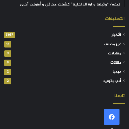
كيفه/ “وثيقة وزارة الداخلية” كشفت حقائق و أهملت أخرى
التصنيفات
الأخبار
6٬987
غير مصنف
15
مقابلات
9
مقالات
8
ميديا
2
أدب وترفيه
2
تابعنا