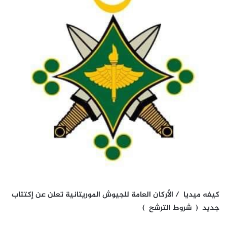
كيفه ميديا / الأركان العامة للجيوش الموريتانية تعلن عن إكتتاب
جديد ( شروط الترشح )