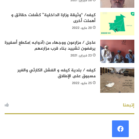
26 فبراير، 2021
كيفه/ “وثيقة وزارة الداخلية” كشفت حقائق و
أهملت أخرى
20 مايو، 2022
عاجل / مزارعون ووجهاء من (آدوابه )مكطع أسفيرة
يرفضون تشييد بناء قرب مزارعهم
23 فبراير، 2021
كيفه / بلدية كيفه و الفشل الكارثي والغير
مسبوق على الإطلاق
25 مايو، 2022
إتبعنا