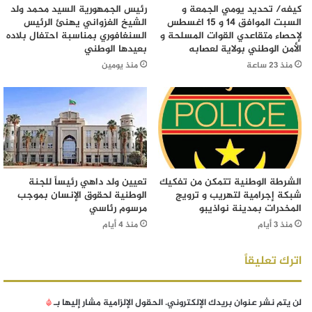
كيفه/ تحديد يومي الجمعة و
رئيس الجمهورية السيد محمد ولد
السبت الموافق 14 و 15 اغسطس
الشيخ الغزواني يهنئ الرئيس
لإحصاء متقاعدي القوات المسلحة و
السنغافوري بمناسبة احتفال بلاده
الأمن الوطني بولاية لعصابه
بعيدها الوطني
منذ 23 ساعة
منذ يومين
الشرطة الوطنية تتمكن من تفكيك
تعيين ولد داهي رئيساً للجنة
شبكة إجرامية لتهريب و ترويج
الوطنية لحقوق الإنسان بموجب
المخدرات بمدينة نواذيبو
مرسوم رئاسي
منذ 3 أيام
منذ 4 أيام
اترك تعليقاً
لن يتم نشر عنوان بريدك الإلكتروني.
الحقول الإلزامية مشار إليها بـ
*