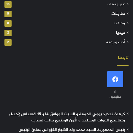
غير مصنف
15
مقابلات
9
مقالات
8
ميديا
2
أدب وترفيه
2
تابعنا
0
متابعون
كيفه/ تحديد يومي الجمعة و السبت الموافق 14 و 15 اغسطس لإحصاء
متقاعدي القوات المسلحة و الأمن الوطني بولاية لعصابه
رئيس الجمهورية السيد محمد ولد الشيخ الغزواني يهنئ الرئيس