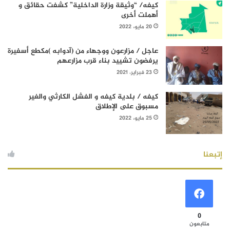
كيفه/ “وثيقة وزارة الداخلية” كشفت حقائق و
أهملت أخرى
20 مايو، 2022
عاجل / مزارعون ووجهاء من (آدوابه )مكطع أسفيرة
يرفضون تشييد بناء قرب مزارعهم
23 فبراير، 2021
كيفه / بلدية كيفه و الفشل الكارثي والغير
مسبوق على الإطلاق
25 مايو، 2022
إتبعنا
0
متابعون