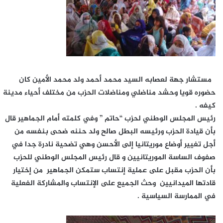
مستشار جهة لعصابه السيد محمد أحمد ولد محمد الأمين كان
حضوره قويا وحشد مناضلي ومناضلات الحزب من مختلف أحياء مدينة
كيفه .
رئيس المجلس الوطني لحزب “حاتم ” وفي كلمته أمام الجماهير قال
بأن قيادة الحزب ورئيسه البطل صالح ولد حننه ضحى بنفسه من
أجل تغيير أوضاع موريتانيا إلى الأحسن وهي تضحية نادرة جدا في
صفوف الساسة الموريتانيين و قال رئيس المجلس الوطني للحزب
بأن الحزب مقبل على عملية إنتساب ستمكن الجماهير من إختيار
قادتها الميدانيين وحث الجميع على الإنتساب والمشاركة الفعلية
في الممارسة السياسية .