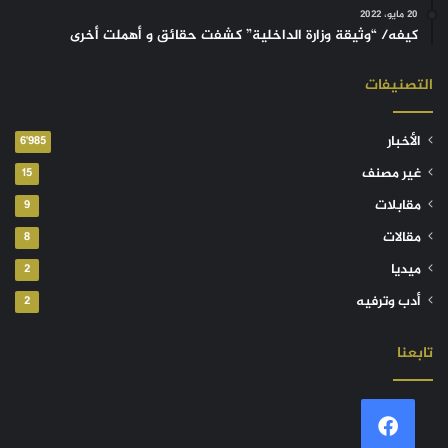
20 مايو، 2022
كيفه/ “وثيقة وزارة الداخلية” كشفت حقائق و أهملت أخرى
التصنيفات
الأخبار
6٬985
غير مصنف
15
مقابلات
9
مقالات
8
ميديا
2
أدب وترفيه
2
تابعنا