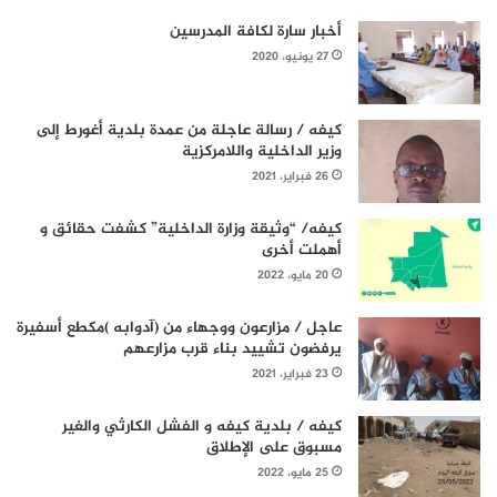
أخبار سارة لكافة المدرسين
27 يونيو، 2020
كيفه / رسالة عاجلة من عمدة بلدية أغورط إلى
وزير الداخلية واللامركزية
26 فبراير، 2021
كيفه/ “وثيقة وزارة الداخلية” كشفت حقائق و
أهملت أخرى
20 مايو، 2022
عاجل / مزارعون ووجهاء من (آدوابه )مكطع أسفيرة
يرفضون تشييد بناء قرب مزارعهم
23 فبراير، 2021
كيفه / بلدية كيفه و الفشل الكارثي والغير
مسبوق على الإطلاق
25 مايو، 2022