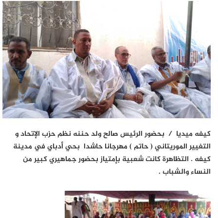
كيفه ميديا / بحضور الرئيس صالح ولد حننه نظم حزب الإتحاد و
التغيير الموريتاني ( حاتم ) مهرجانا حاشدا بحي أدباي في مدينة
كيفه .
التظاهرة كانت شعبية بإمتياز بحضور جماهيري كبير من
النساء والشباب .