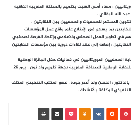
يتانيين ، مساء أمس السبت بكلميم بالمملكة المغربية اتفاقية
بد الله البقالي .
التكوين المستمر للصحفيات والصحفيين بين النقابتين .
لنقابتين بما يسهم في الإطلاع على واقع عمل المؤسسات
ساهم في تطوير العمل الصحفي والاعلامي وإتاحة الفرصة لصحفيي
لنقابتين ، إضافة إلى عقد لقاءات دورية بين مؤسسات النقابتين
بة الصحفيين الموريتانيين في فعاليات حفل الجائزة الوطنية
الكبرى للصحافة والإعلام المنظمة من طرف الفرع الجهوي للنقابة الوطنية للصحافة المغربية بجهة كلميم واد نون ، يوم 26
 بالدكتور ، الحسن ولد أعمر جوده ، عضو المكتب التنفيذي المكلف
التنفيذي المكلفة بالأنشطة .
بينتيريست
‏Reddit
‏VKontakte
Odnoklassniki
بوكيت
مشاركة عبر البريد
طباعة