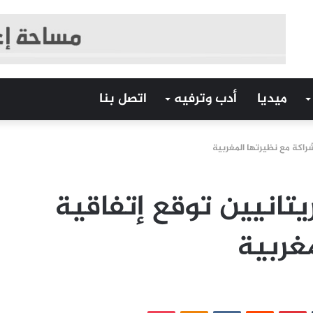
ميديا
أدب وترفيه
اتصل بنا
راكة مع نظيرتها المغربية
يتانيين توقع إتفاقية
غربية
‏Tumblr
بينتيريست
‏Reddit
‏VKontakte
Odnoklassniki
بوكيت