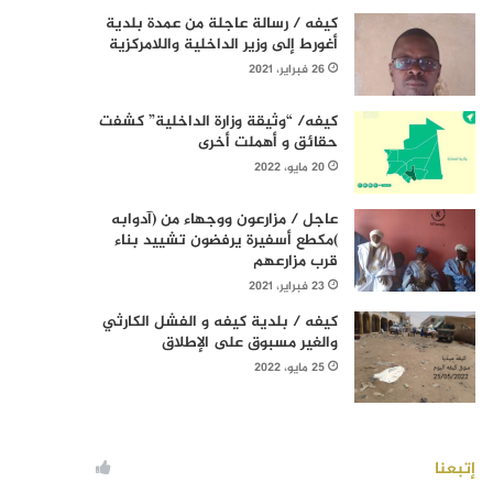
كيفه / رسالة عاجلة من عمدة بلدية
أغورط إلى وزير الداخلية واللامركزية
26 فبراير، 2021
كيفه/ “وثيقة وزارة الداخلية” كشفت
حقائق و أهملت أخرى
20 مايو، 2022
عاجل / مزارعون ووجهاء من (آدوابه
)مكطع أسفيرة يرفضون تشييد بناء
قرب مزارعهم
23 فبراير، 2021
كيفه / بلدية كيفه و الفشل الكارثي
والغير مسبوق على الإطلاق
25 مايو، 2022
إتبعنا