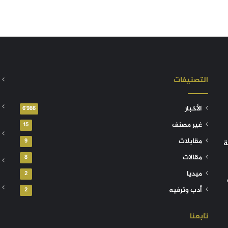
التصنيفات
الأخبار
6٬986
غير مصنف
15
مقابلات
9
ة
مقالات
8
ميديا
2
أدب وترفيه
2
تابعنا