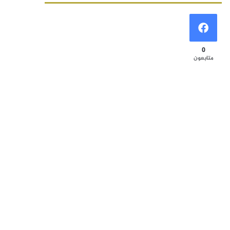
0
متابعون