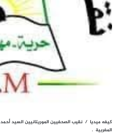
كيفه ميديا / نقيب الصحفيين الموريتانيين السيد أحمد ط
المغربية .