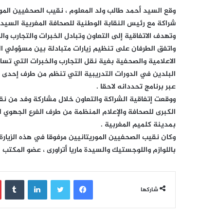
وقع السيد أحمد طالب ولد المعلوم ، نقيب الصحفيين المور
شراكة مع رئيس النقابة الوطنية للصحافة المغربية السيد ع
وتهدف الاتفاقية إلى التعاون وتبادل الخبرات والتجارب و
واتفق الطرفان على تنظيم زيارات متبادلة بين مسؤولي ا
الاعلامية والصحفية بغية نقل التجارب والخبرات التي ت
البلدين في الدورات التدريبية التي تنظم من طرف إحدى ا
عبر برنامج تحددانه لاحقا .
ووقعت إتفاقية الشراكة والتعاون خلال مشاركة وفد من نقا
بمدينة كلميم المغربية .
وكان نقيب الصحفيين الموريتانيين مرفوقا في هذه الزيارة
باللوازم واللوجستيك والسيدة ماريا أتراورى ، عضو المكتب 
فيسبوك
تويتر
لينكدإن
‏Tumblr
شاركها