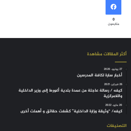
0
متابعون
أكثر المقالات مشاهدة
27 يونيو، 2020
أخبار سارة لكافة المدرسين
26 فبراير، 2021
كيفه / رسالة عاجلة من عمدة بلدية أغورط إلى وزير الداخلية
واللامركزية
20 مايو، 2022
كيفه/ “وثيقة وزارة الداخلية” كشفت حقائق و أهملت أخرى
التصنيفات