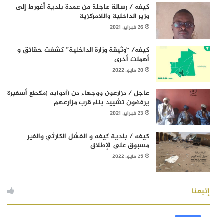
كيفه / رسالة عاجلة من عمدة بلدية أغورط إلى
وزير الداخلية واللامركزية
26 فبراير، 2021
كيفه/ “وثيقة وزارة الداخلية” كشفت حقائق و
أهملت أخرى
20 مايو، 2022
عاجل / مزارعون ووجهاء من (آدوابه )مكطع أسفيرة
يرفضون تشييد بناء قرب مزارعهم
23 فبراير، 2021
كيفه / بلدية كيفه و الفشل الكارثي والغير
مسبوق على الإطلاق
25 مايو، 2022
إتبعنا