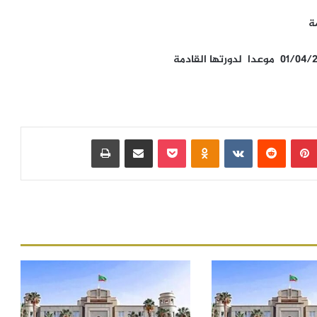
مة
بينتيريست
‏Reddit
‏VKontakte
Odnoklassniki
بوكيت
مشاركة عبر البريد
طباعة