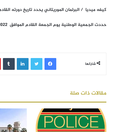
كيفه ميديا / البرلمان الموريتاني يحدد تاريخ دورته القاد
حددت الجمعية الوطنية يوم الجمعة القادم الموافق 01/04/2022 موعدا لدورتها القادمة
فيسبوك
تويتر
لينكدإن
‏Tumblr
شاركها
مقالات ذات صلة