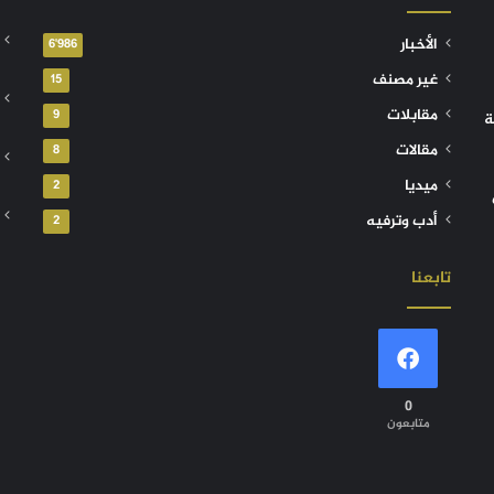
الأخبار
6٬986
غير مصنف
15
مقابلات
9
ة
مقالات
8
ميديا
2
أدب وترفيه
2
تابعنا
0
متابعون