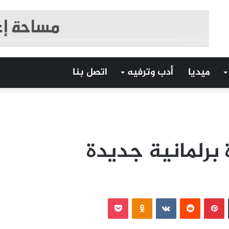
ميديا
أدب وترفيه
اتصل بنا
 برلمانية جديدة
‏Tumblr
بينتيريست
‏Reddit
‏VKontakte
Odnoklassniki
بوكيت