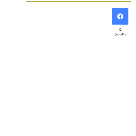
0
متابعون