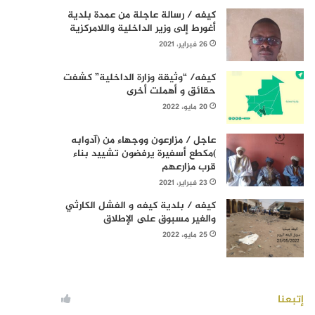
كيفه / رسالة عاجلة من عمدة بلدية
أغورط إلى وزير الداخلية واللامركزية
26 فبراير، 2021
كيفه/ “وثيقة وزارة الداخلية” كشفت
حقائق و أهملت أخرى
20 مايو، 2022
عاجل / مزارعون ووجهاء من (آدوابه
)مكطع أسفيرة يرفضون تشييد بناء
قرب مزارعهم
23 فبراير، 2021
كيفه / بلدية كيفه و الفشل الكارثي
والغير مسبوق على الإطلاق
25 مايو، 2022
إتبعنا