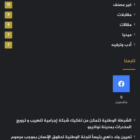
غير مصنف
15
مقابلات
9
مقالات
8
ميديا
2
أدب وترفيه
2
تابعنا
0
متابعون
الشرطة الوطنية تتمكن من تفكيك شبكة إجرامية لتهريب و ترويج
المخدرات بمدينة نواذيبو
تعيين ولد داهي رئيساً للجنة الوطنية لحقوق الإنسان بموجب مرسوم