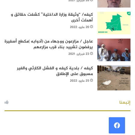
26 فبراير، 2021
كيفه/ “وثيقة وزارة الداخلية” كشفت حقائق و
أهملت أخرى
20 مايو، 2022
عاجل / مزارعون ووجهاء من (آدوابه )مكطع أسفيرة
يرفضون تشييد بناء قرب مزارعهم
23 فبراير، 2021
كيفه / بلدية كيفه و الفشل الكارثي والغير
مسبوق على الإطلاق
25 مايو، 2022
إتبعنا