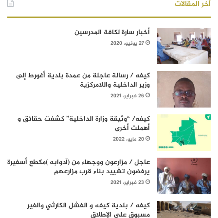
أخر المقالات
أخبار سارة لكافة المدرسين
27 يونيو، 2020
كيفه / رسالة عاجلة من عمدة بلدية أغورط إلى
وزير الداخلية واللامركزية
26 فبراير، 2021
كيفه/ “وثيقة وزارة الداخلية” كشفت حقائق و
أهملت أخرى
20 مايو، 2022
عاجل / مزارعون ووجهاء من (آدوابه )مكطع أسفيرة
يرفضون تشييد بناء قرب مزارعهم
23 فبراير، 2021
كيفه / بلدية كيفه و الفشل الكارثي والغير
مسبوق على الإطلاق