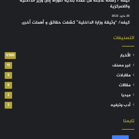
كيفه / رسالة عاجلة من عمدة بلدية أغورط إلى وزير الداخلية
واللامركزية
20 مايو، 2022
كيفه/ “وثيقة وزارة الداخلية” كشفت حقائق و أهملت أخرى
التصنيفات
الأخبار
6٬990
غير مصنف
15
مقابلات
9
مقالات
8
ميديا
2
أدب وترفيه
2
تابعنا