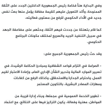
وفي البداية هنأ فخامة رئيس الجمهورية الداخلين الجدد على الثقة
الممنوحة، وأكد التعويل عليهم كقيمة مضافة يؤمل منها بعث نفس
جديد في الأداء الحكومي للرفع من مستوى فعاليته،
كما قام بتهنئة من جددت فيهم الثقة، وحثهم على مضاعفة الجهد
في سبيل التنفيذ الجيد والسريع لمختلف مكونات البرنامج
الحكومي.
وقد حث رئيس الجمهورية الجميع على:
– الصرامة في التزام قواعد الشفافية ومبادئ الحكامة الرشيدة، في
تسيير الموارد المالية وتدبير الشأن الإداري العام، وإعادة الاعتبار لقيم
العمل، واحترام الجدارة والاستحقاق، وكذلك الرفع من كفاءات
ومهارات المصادر البشرية، بالتكوين المستمر
– تطوير الخدمة العمومية في مجملها، وبناء إدارة قريبة من
المواطن، مهنية وفعالة، يكون التركيز فيها على النتائج، مع اعتماد