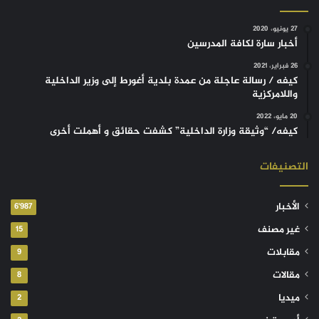
27 يونيو، 2020
أخبار سارة لكافة المدرسين
26 فبراير، 2021
كيفه / رسالة عاجلة من عمدة بلدية أغورط إلى وزير الداخلية
واللامركزية
20 مايو، 2022
كيفه/ “وثيقة وزارة الداخلية” كشفت حقائق و أهملت أخرى
التصنيفات
الأخبار
6٬987
غير مصنف
15
مقابلات
9
مقالات
8
ميديا
2