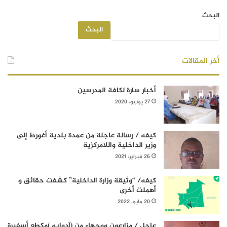
البحث
البحث
أخر المقالات
أخبار سارة لكافة المدرسين
27 يونيو، 2020
كيفه / رسالة عاجلة من عمدة بلدية أغورط إلى
وزير الداخلية واللامركزية
26 فبراير، 2021
كيفه/ “وثيقة وزارة الداخلية” كشفت حقائق و
أهملت أخرى
20 مايو، 2022
عاجل / مزارعون ووجهاء من (آدوابه )مكطع أسفيرة