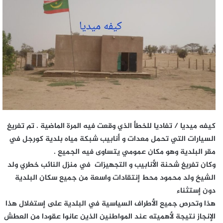
كيفه ميديا / تفاديا للخطأ الذي وقعت فيه المرة الماضية . تم تفريغ
السيارات التي تحمل معدات و أنابيب شبكة مياه بلدية كورجل في
مقر البلدية وهو مكان عمومي يتساوى فيه الجميع .
وكان تفريغ شحنة الأنابيب و التجهيزات في منزل النائب خطري ولد
الشيخ ولد محمود محط إنتقادات واسعة من جميع سكان البلدية
دون إستثناء
هذا وتحرص جميع الأطراف السياسية في البلدية على إستغلال هذا
الإنجاز نتيجة لأهميته عند المواطنين الذين عانوا عقودا من العطش