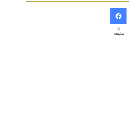
0
متابعون