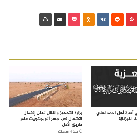
بينتيريست
‏Reddit
‏VKontakte
Odnoklassniki
بوكيت
مشاركة عبر البريد
طباعة
ي أسرة أهل احمد لعلي
وزارة التجهيز والنقل تعلن إكتمال
النيزنازة
الأشغال في جسر أتويجكجيت على
طريق الأمل
منذ 4 ساعات