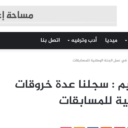
ميديا
أدب وترفيه
اتصل بنا
ت في عمل الجنة الوطنية للمسابقات
يم : سجلنا عدة خروقات
ية للمسابقات
‏Tumblr
بينتيريست
‏Reddit
‏VKontakte
Odnoklassniki
بوكيت