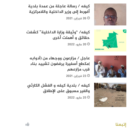
كيفه / رسالة عاجلة من عمدة بلدية
أغورط إلى وزير الداخلية واللامركزية
26 فبراير، 2021
كيفه/ “وثيقة وزارة الداخلية” كشفت
حقائق و أهملت أخرى
20 مايو، 2022
عاجل / مزارعون ووجهاء من (آدوابه
)مكطع أسفيرة يرفضون تشييد بناء
قرب مزارعهم
23 فبراير، 2021
كيفه / بلدية كيفه و الفشل الكارثي
والغير مسبوق على الإطلاق
25 مايو، 2022
إتبعنا