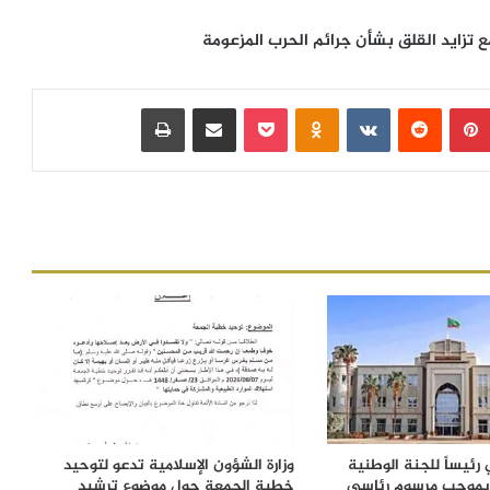
ع تزايد القلق بشأن جرائم الحرب المزعومة
بينتيريست
‏Reddit
‏VKontakte
Odnoklassniki
بوكيت
مشاركة عبر البريد
طباعة
رئيساً للجنة الوطنية
وزارة الشؤون الإسلامية تدعو لتوحيد
 بموجب مرسوم رئاسي
خطبة الجمعة حول موضوع ترشيد