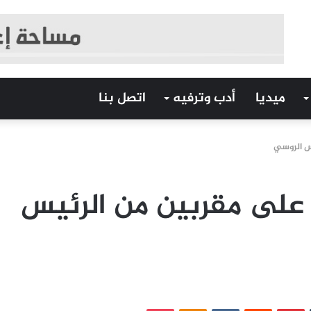
ميديا
أدب وترفيه
اتصل بنا
س الروسي
على مقربين من الرئيس
‏Tumblr
بينتيريست
‏Reddit
‏VKontakte
Odnoklassniki
بوكيت