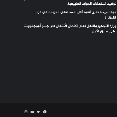
ترشيد استهلاك الموارد الطبيعية
كيفه ميديا تعزي أسرة أهل احمد لعلي الكريمة في قرية
النيزنازة
وزارة التجهيز والنقل تعلن إكتمال الأشغال في جسر أتويجكجيت
على طريق الأمل
فيسبوك
تويتر
يوتيوب
انستقرام