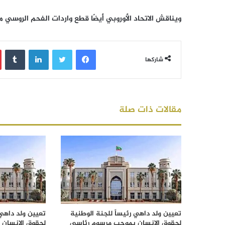
ويناقش الاتحاد الأوروبي أيضًا قطع واردات الفحم الروسي م
فيسبوك
تويتر
لينكدإن
‏Tumblr
شاركها
مقالات ذات صلة
تعيين ولد داهي رئيساً للجنة الوطنية
تعيين ولد داهي 
لحقوق الإنسان بموجب مرسوم رئاسي
لحقوق الإنسان