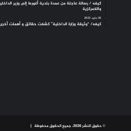
كيفه / رسالة عاجلة من عمدة بلدية أغورط إلى وزير الداخلي
واللامركزية
20 مايو، 2022
كيفه/ “وثيقة وزارة الداخلية” كشفت حقائق و أهملت أخرى
© حقوق النشر 2026، جميع الحقوق محفوظة |