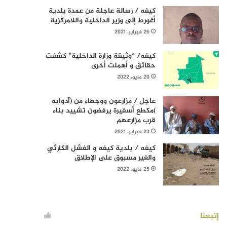
كيفه / رسالة عاجلة من عمدة بلدية
أغورط إلى وزير الداخلية واللامركزية
26 فبراير، 2021
كيفه/ “وثيقة وزارة الداخلية” كشفت
حقائق و أهملت أخرى
20 مايو، 2022
عاجل / مزارعون ووجهاء من (آدوابه
)مكطع أسفيرة يرفضون تشييد بناء
قرب مزارعهم
23 فبراير، 2021
كيفه / بلدية كيفه و الفشل الكارثي
والغير مسبوق على الإطلاق
25 مايو، 2022
إتبعنا