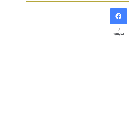
0
متابعون