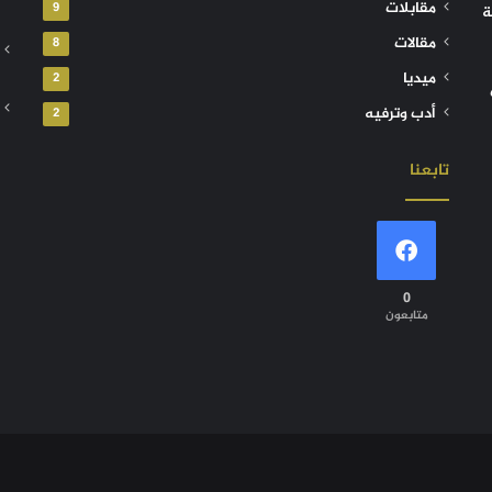
مقابلات
9
ة
مقالات
8
ميديا
2
أدب وترفيه
2
تابعنا
0
متابعون