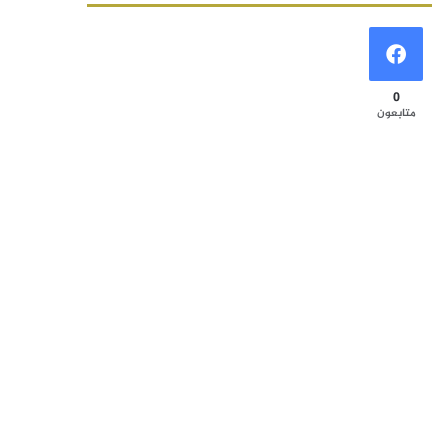
0
متابعون