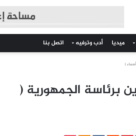
ميديا
أدب وترفيه
اتصل بنا
سماء )
ن برئاسة الجمهورية (
‏Tumblr
بينتيريست
‏Reddit
‏VKontakte
Odnoklassniki
بوكيت