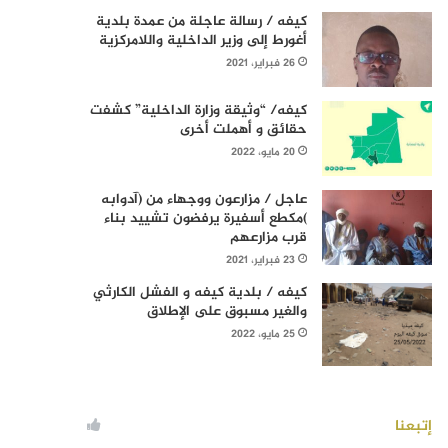
كيفه / رسالة عاجلة من عمدة بلدية
أغورط إلى وزير الداخلية واللامركزية
26 فبراير، 2021
كيفه/ “وثيقة وزارة الداخلية” كشفت
حقائق و أهملت أخرى
20 مايو، 2022
عاجل / مزارعون ووجهاء من (آدوابه
)مكطع أسفيرة يرفضون تشييد بناء
قرب مزارعهم
23 فبراير، 2021
كيفه / بلدية كيفه و الفشل الكارثي
والغير مسبوق على الإطلاق
25 مايو، 2022
إتبعنا