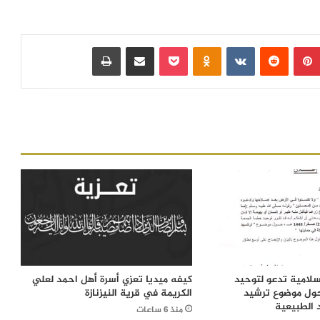
بينتيريست
‏Reddit
‏VKontakte
Odnoklassniki
بوكيت
مشاركة عبر البريد
طباعة
إسلامية تدعو لتوحيد
كيفه ميديا تعزي أسرة أهل احمد لعلي
ول موضوع ترشيد
الكريمة في قرية النيزنازة
د الطبيعية
منذ 6 ساعات