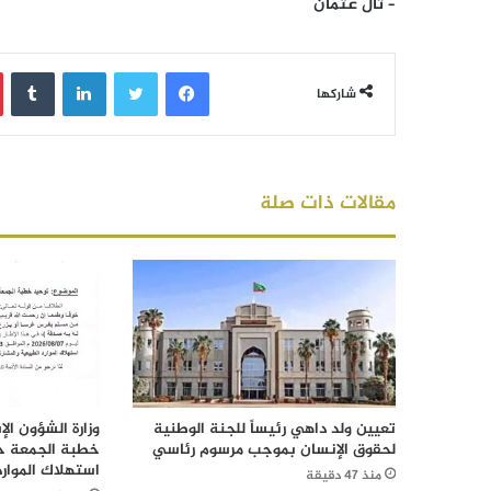
– تال عثمان
فيسبوك
تويتر
لينكدإن
‏Tumblr
شاركها
مقالات ذات صلة
تعيين ولد داهي رئيساً للجنة الوطنية
وزارة الشؤون ال
لحقوق الإنسان بموجب مرسوم رئاسي
خطبة الجمعة ح
استهلاك الموار
منذ 47 دقيقة