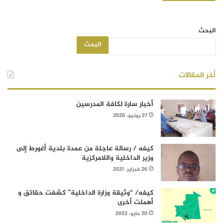
البحث
البحث
أخر المقالات
أخبار سارة لكافة المدرسين
27 يونيو، 2020
كيفه / رسالة عاجلة من عمدة بلدية أغورط إلى
وزير الداخلية واللامركزية
26 فبراير، 2021
كيفه/ “وثيقة وزارة الداخلية” كشفت حقائق و
أهملت أخرى
20 مايو، 2022