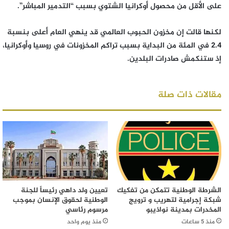
على الأقل من محصول أوكرانيا الشتوي بسبب “التدمير المباشر”.
لكنها قالت إن مخزون الحبوب العالمي قد ينهي العام أعلى بنسبة
2.4 في المئة من البداية بسبب تراكم المخزونات في روسيا وأوكرانيا،
إذ ستنكمش صادرات البلدين.
مقالات ذات صلة
الشرطة الوطنية تتمكن من تفكيك
تعيين ولد داهي رئيساً للجنة
شبكة إجرامية لتهريب و ترويج
الوطنية لحقوق الإنسان بموجب
المخدرات بمدينة نواذيبو
مرسوم رئاسي
منذ 5 ساعات
منذ يوم واحد