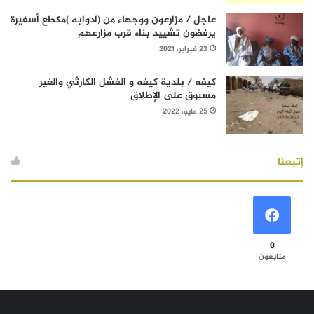
عاجل / مزارعون ووجهاء من (آدوابه )مكطع أسفيرة
يرفضون تشييد بناء قرب مزارعهم
23 فبراير، 2021
كيفه / بلدية كيفه و الفشل الكارثي والغير
مسبوق على الإطلاق
25 مايو، 2022
إتبعنا
0
متابعون