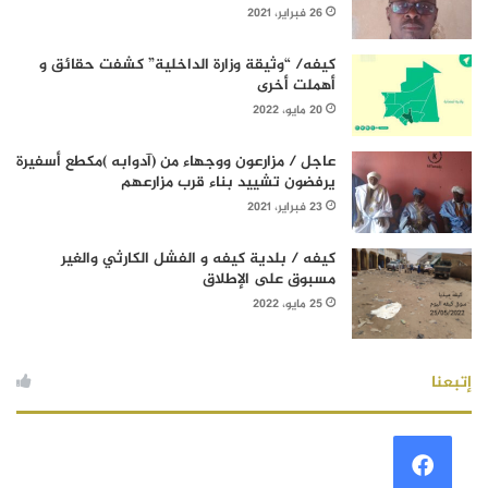
26 فبراير، 2021
كيفه/ “وثيقة وزارة الداخلية” كشفت حقائق و
أهملت أخرى
20 مايو، 2022
عاجل / مزارعون ووجهاء من (آدوابه )مكطع أسفيرة
يرفضون تشييد بناء قرب مزارعهم
23 فبراير، 2021
كيفه / بلدية كيفه و الفشل الكارثي والغير
مسبوق على الإطلاق
25 مايو، 2022
إتبعنا