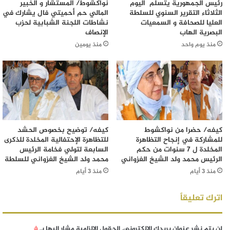
رئيس الجمهورية يتسلم اليوم
نواكشوط/ المستشار و الخبير
الثلاثاء التقرير السنوي للسلطة
المالي حم أحميتي فال يشارك في
العليا للصحافة و السمعيات
نشاطات اللجنة الشبابية لحزب
البصرية الهاب
الإنصاف
منذ يوم واحد
منذ يومين
كيفه/ حضرا من نواكشوط
كيفه/ توضيح بخصوص الحشد
للمشاركة في إنجاح التظاهرة
للتظاهرة الإحتفالية المخلدة للذكرى
المخلدة ل 7 سنوات من حكم
السابعة لتولي فخامة الرئيس
الرئيس محمد ولد الشيخ الغزواني
محمد ولد الشيخ الغزواني للسلطة
منذ 3 أيام
منذ 3 أيام
اترك تعليقاً
لن يتم نشر عنوان بريدك الإلكتروني.
الحقول الإلزامية مشار إليها بـ
*