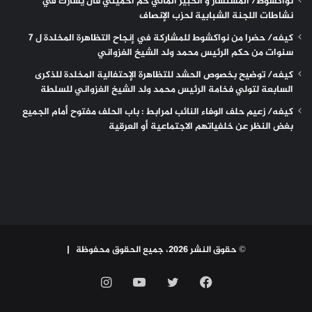
نواكشوط/ المستشار و الخبير المالي حم أحميتي فال يشارك في
نشاطات اللجنة الشبابية لحزب الإنصاف
كيفه/ حضرا من نواكشوط للمشاركة في إنجاح التظاهرة المخلدة ل 7
سنوات من حكم الرئيس محمد ولد الشيخ الغزواني
كيفه/ توضيح بخصوص الحشد للتظاهرة الإحتفالية المخلدة للذكرى
السابعة لتولي فخامة الرئيس محمد ولد الشيخ الغزواني للسلطة
كيفه/ زعيم حلف الوفاء النائب لمرابط : باب الحلف مفتوح أمام الجميع
بغض النظر عن خلفياتهم الاجتماعية أو العرقية
© حقوق النشر 2026، جميع الحقوق محفوظة |
فيسبوك
تويتر
يوتيوب
انستقرام