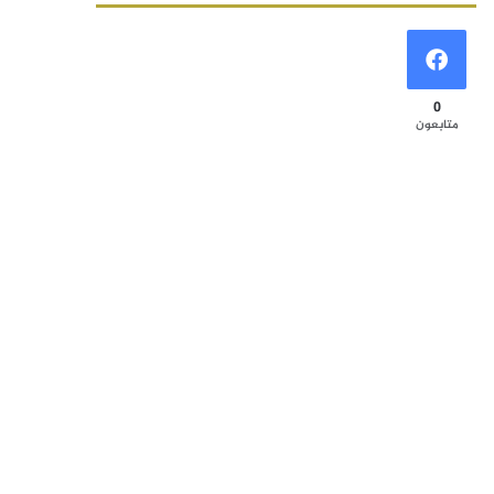
0
متابعون