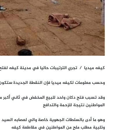
كيفه ميديا / تجري الترتيبات حاليا في مدينة كيفه لفتح
وحسب معلومات لكيفه ميديا فإن النقطة الجديدة ستكو
وقد تسبب فتح دكان واحد للبيع المخفض في ثاني أكبر م
المواطنين نتيجة للزحمة والتدافع
وهو ما أدى بالسلطات الجهوية خاصة والي لعصابه السيد 
وتلبية مطلب ملح من المواطنين في مقاطعة كيفه