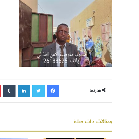
فيسبوك
تويتر
لينكدإن
‏Tumblr
شاركها
مقالات ذات صلة