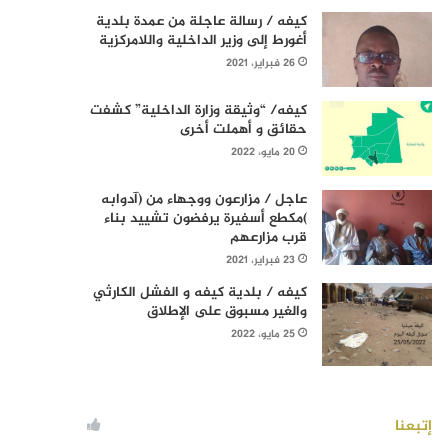
كيفه / رسالة عاجلة من عمدة بلدية
أغورط إلى وزير الداخلية واللامركزية
26 فبراير، 2021
كيفه/ “وثيقة وزارة الداخلية” كشفت
حقائق و أهملت أخرى
20 مايو، 2022
عاجل / مزارعون ووجهاء من (آدوابه
)مكطع أسفيرة يرفضون تشييد بناء
قرب مزارعهم
23 فبراير، 2021
كيفه / بلدية كيفه و الفشل الكارثي
والغير مسبوق على الإطلاق
25 مايو، 2022
إتبعنا