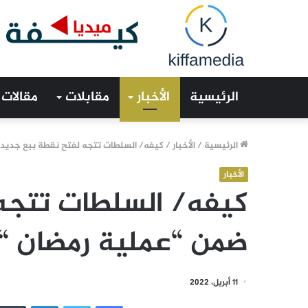
الرئيسية
الأخبار
مقابلات
مقالات
الرئيسية
/
الأخبار
/
كيفه/ السلطات تتجه لفتح نقطة ببع جديدة
الأخبار
كيفه/ السلطات تتجه
ضمن “عملية رمضان “
11 أبريل، 2022
فيسبوك
تويتر
لينكدإن