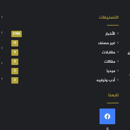
التصنيفات
الأخبار
6٬986
غير مصنف
15
مقابلات
9
ة
مقالات
8
ميديا
2
أدب وترفيه
2
تابعنا
0