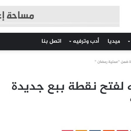
ميديا
أدب وترفيه
اتصل بنا
 ضمن “عملية رمضان “
 لفتح نقطة ببع جديدة
‏Tumblr
بينتيريست
‏Reddit
‏VKontakte
Odnoklassniki
بوكيت