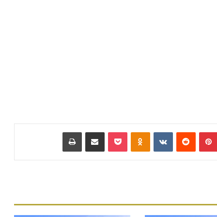
بينتيريست
‏Reddit
‏VKontakte
Odnoklassniki
بوكيت
مشاركة عبر البريد
طباعة