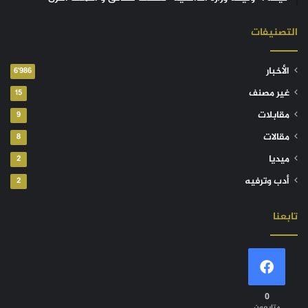
التصنيفات
الأخبار
6٬986
غير مصنف
15
مقابلات
9
مقالات
8
ميديا
2
أدب وترفيه
2
تابعنا
0
متابعون