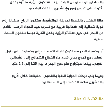
والمناطق الوسطى من البلاد، بينما ستكون الرؤية متأثرة بفعل
الأتربة على تيرس زمور وإينشيري وداخلت انواذيبو.
حالة الطقس بالنسبة لمدينة انواكشوط: ستكون الرياح معتدلة إلى
قوية شمالية إلى شمالية غربية مع تسرب جيد للهواء الرطب القادم
من البحر، في حين ستتأثر الرؤية بفعل الأتربة بينما ستكون السماء
صافية.
أما وضعية البحر فستكون قليلة الاضطراب إلى مضطربة على طول
الساحل مع تموج بحري قادم من القطاع الشمالي إلى الشمالي
الغربي، بينما سيتراوح علو موج البحر ما بين 1.25 إلى 2.5 متر.
وفيما يلي درجات الحرارة الدنيا والقصوى المتوقعة خلال الأربع
والعشرين ساعة القادمة بإذن الله تعالى:
مقالات ذات صلة