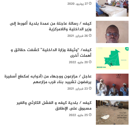
27 يونيو، 2020
كيفه / رسالة عاجلة من عمدة بلدية أغورط إلى
وزير الداخلية واللامركزية
26 فبراير، 2021
كيفه/ “وثيقة وزارة الداخلية” كشفت حقائق و
أهملت أخرى
20 مايو، 2022
عاجل / مزارعون ووجهاء من (آدوابه )مكطع أسفيرة
يرفضون تشييد بناء قرب مزارعهم
23 فبراير، 2021
كيفه / بلدية كيفه و الفشل الكارثي والغير
مسبوق على الإطلاق
25 مايو، 2022