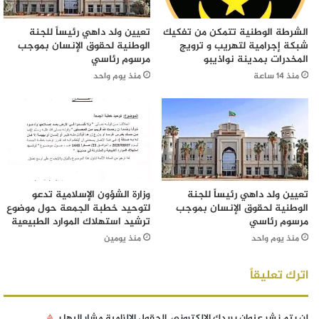
الشرطة الوطنية تتمكن من تفكيك
تعيين ولد داهي رئيساً للجنة
شبكة إجرامية لتهريب و ترويج
الوطنية لحقوق الإنسان بموجب
المخدرات بمدينة نواذيبو
مرسوم رئاسي
منذ 14 ساعة
منذ يوم واحد
تعيين ولد داهي رئيساً للجنة
وزارة الشؤون الإسلامية تدعو
الوطنية لحقوق الإنسان بموجب
لتوحيد خطبة الجمعة حول موضوع
مرسوم رئاسي
ترشيد استهلاك الموارد الطبيعية
منذ يوم واحد
منذ يومين
اترك تعليقاً
لن يتم نشر عنوان بريدك الإلكتروني.
الحقول الإلزامية مشار إليها بـ
*