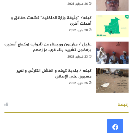
26 فبراير، 2021
كيفه/ “وثيقة وزارة الداخلية” كشفت حقائق و
أهملت أخرى
20 مايو، 2022
عاجل / مزارعون ووجهاء من (آدوابه )مكطع أسفيرة
يرفضون تشييد بناء قرب مزارعهم
23 فبراير، 2021
كيفه / بلدية كيفه و الفشل الكارثي والغير
مسبوق على الإطلاق
25 مايو، 2022
إتبعنا