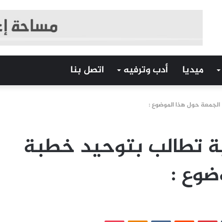
ميديا
أدب وترفيه
اتصل بنا
الجمعة حول هذا الموضوع :
مية تطالب بتوحيد خطبة
ضوع :
‏Tumblr
بينتيريست
‏Reddit
‏VKontakte
Odnoklassniki
بوكيت