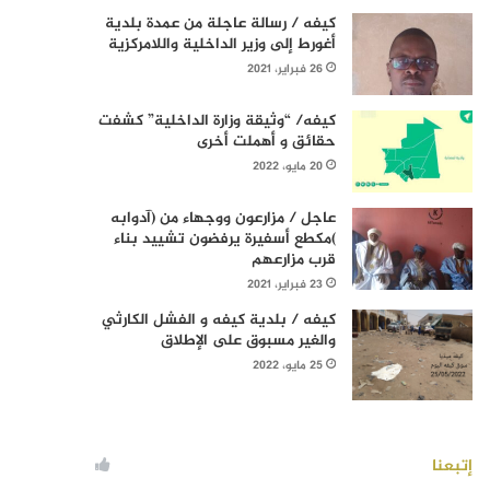
كيفه / رسالة عاجلة من عمدة بلدية
أغورط إلى وزير الداخلية واللامركزية
26 فبراير، 2021
كيفه/ “وثيقة وزارة الداخلية” كشفت
حقائق و أهملت أخرى
20 مايو، 2022
عاجل / مزارعون ووجهاء من (آدوابه
)مكطع أسفيرة يرفضون تشييد بناء
قرب مزارعهم
23 فبراير، 2021
كيفه / بلدية كيفه و الفشل الكارثي
والغير مسبوق على الإطلاق
25 مايو، 2022
إتبعنا