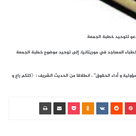
تدعو لتوحيد خطبة الجمعة
و خطباء المساجد في موريتانيا، إلى توحيد موضوع خطبة الجمعة
سؤولية و أداء الحقوق” ، انطلاقا من الحديث الشريف :《كلكم راع و
بينتيريست
‏Reddit
‏VKontakte
Odnoklassniki
بوكيت
مشاركة عبر البريد
طباعة