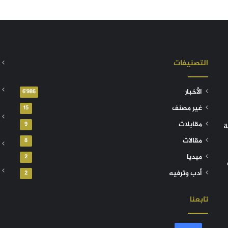
التصنيفات
الأخبار
6٬986
غير مصنف
15
مقابلات
9
ة
مقالات
8
ميديا
2
أدب وترفيه
2
تابعنا