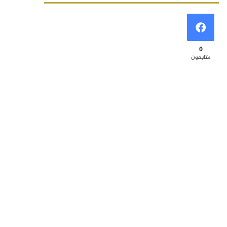
0
متابعون