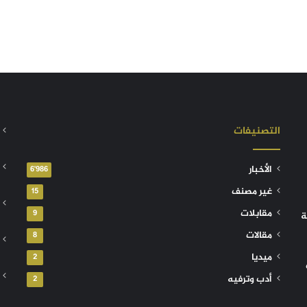
التصنيفات
الأخبار
6٬986
غير مصنف
15
مقابلات
9
ة
مقالات
8
ميديا
2
أدب وترفيه
2