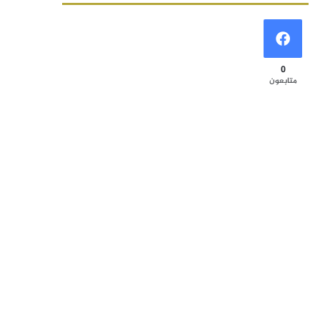
0
متابعون