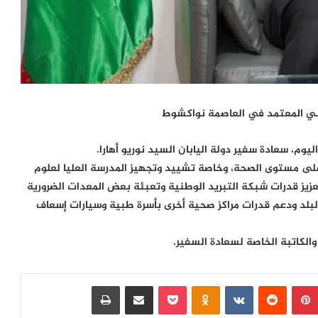
باني المعتمد في العاصمة نواكشوط
وم، سعادة سفير دولة اليابان السيد نوريو أهارا.
ان على مستوى الصحة، وخاصة تشييد وتجهيز المدرسة العليا لعلوم
لال توفر اللقاحات وتعزيز قدرات شبكة التبريد الوطنية وتعبئة بعض المعدات الضرورية
البلد ودعم قدرات مراكز صحية أخرى بأسرة طبية وسيارات إسعاف
الكاتبة الخاصة لسعادة السفير.
بينتيريست
‏Reddit
‏VKontakte
Odnoklassniki
بوكيت
مشاركة عبر البريد
طباعة