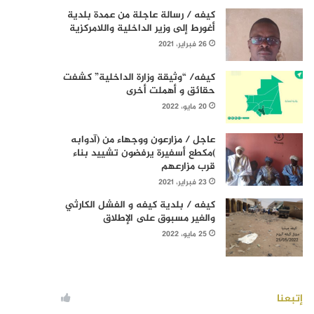
كيفه / رسالة عاجلة من عمدة بلدية
أغورط إلى وزير الداخلية واللامركزية
26 فبراير، 2021
كيفه/ “وثيقة وزارة الداخلية” كشفت
حقائق و أهملت أخرى
20 مايو، 2022
عاجل / مزارعون ووجهاء من (آدوابه
)مكطع أسفيرة يرفضون تشييد بناء
قرب مزارعهم
23 فبراير، 2021
كيفه / بلدية كيفه و الفشل الكارثي
والغير مسبوق على الإطلاق
25 مايو، 2022
إتبعنا