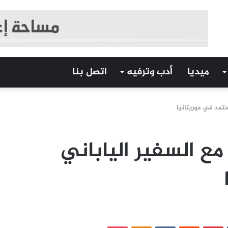
ميديا
أدب وترفيه
اتصل بنا
عتمد في موريتانيا
مع السفير الياباني
‏Tumblr
بينتيريست
‏Reddit
‏VKontakte
Odnoklassniki
بوكيت