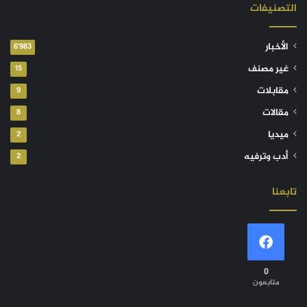
التصنيفات
الأخبار
6٬983
غير مصنف
15
مقابلات
9
مقالات
8
ميديا
2
أدب وترفيه
2
تابعنا
0
متابعون