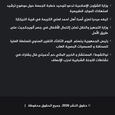
وزارة الشؤون الإسلامية تدعو لتوحيد خطبة الجمعة حول موضوع ترشيد
استهلاك الموارد الطبيعية
كيفه ميديا تعزي أسرة أهل احمد لعلي الكريمة في قرية النيزنازة
وزارة التجهيز والنقل تعلن إكتمال الأشغال في جسر أتويجكجيت على
طريق الأمل
رئيس الجمهورية يتسلم اليوم الثلاثاء التقرير السنوي للسلطة العليا
للصحافة و السمعيات البصرية الهاب
نواكشوط/ المستشار و الخبير المالي حم أحميتي فال يشارك في
نشاطات اللجنة الشبابية لحزب الإنصاف
© حقوق النشر 2026، جميع الحقوق محفوظة |