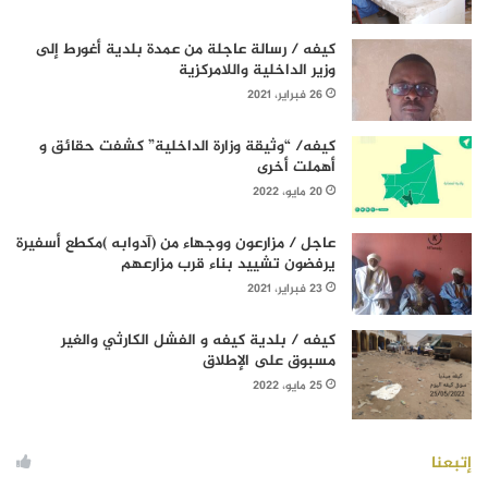
كيفه / رسالة عاجلة من عمدة بلدية أغورط إلى
وزير الداخلية واللامركزية
26 فبراير، 2021
كيفه/ “وثيقة وزارة الداخلية” كشفت حقائق و
أهملت أخرى
20 مايو، 2022
عاجل / مزارعون ووجهاء من (آدوابه )مكطع أسفيرة
يرفضون تشييد بناء قرب مزارعهم
23 فبراير، 2021
كيفه / بلدية كيفه و الفشل الكارثي والغير
مسبوق على الإطلاق
25 مايو، 2022
إتبعنا