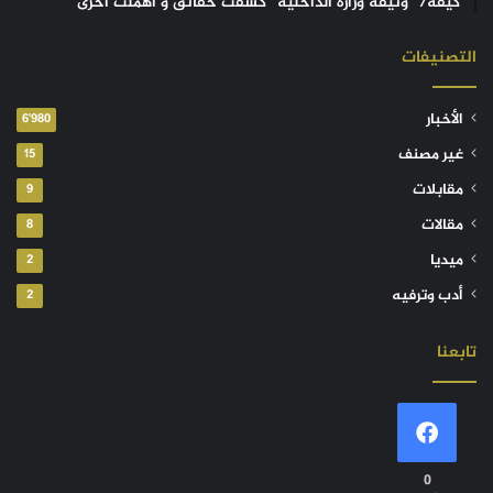
كيفه/ “وثيقة وزارة الداخلية” كشفت حقائق و أهملت أخرى
التصنيفات
الأخبار
6٬980
غير مصنف
15
مقابلات
9
مقالات
8
ميديا
2
أدب وترفيه
2
تابعنا
0