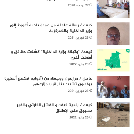
27 يونيو، 2020
كيفه / رسالة عاجلة من عمدة بلدية أغورط إلى
وزير الداخلية واللامركزية
26 فبراير، 2021
كيفه/ “وثيقة وزارة الداخلية” كشفت حقائق و
أهملت أخرى
20 مايو، 2022
عاجل / مزارعون ووجهاء من (آدوابه )مكطع أسفيرة
يرفضون تشييد بناء قرب مزارعهم
23 فبراير، 2021
كيفه / بلدية كيفه و الفشل الكارثي والغير
مسبوق على الإطلاق
25 مايو، 2022