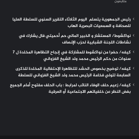
متابعون
رئيس الجمهورية يتسلم اليوم الثلاثاء التقرير السنوي للسلطة العليا
للصحافة و السمعيات البصرية الهاب
نواكشوط/ المستشار و الخبير المالي حم أحميتي فال يشارك في
نشاطات اللجنة الشبابية لحزب الإنصاف
كيفه/ حضرا من نواكشوط للمشاركة في إنجاح التظاهرة المخلدة ل 7
سنوات من حكم الرئيس محمد ولد الشيخ الغزواني
كيفه/ توضيح بخصوص الحشد للتظاهرة الإحتفالية المخلدة للذكرى
السابعة لتولي فخامة الرئيس محمد ولد الشيخ الغزواني للسلطة
كيفه/ زعيم حلف الوفاء النائب لمرابط : باب الحلف مفتوح أمام الجميع
بغض النظر عن خلفياتهم الاجتماعية أو العرقية