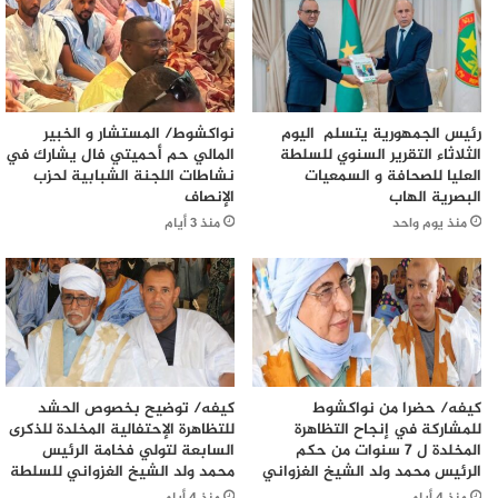
رئيس الجمهورية يتسلم اليوم
نواكشوط/ المستشار و الخبير
الثلاثاء التقرير السنوي للسلطة
المالي حم أحميتي فال يشارك في
العليا للصحافة و السمعيات
نشاطات اللجنة الشبابية لحزب
البصرية الهاب
الإنصاف
منذ يوم واحد
منذ 3 أيام
كيفه/ حضرا من نواكشوط
كيفه/ توضيح بخصوص الحشد
للمشاركة في إنجاح التظاهرة
للتظاهرة الإحتفالية المخلدة للذكرى
المخلدة ل 7 سنوات من حكم
السابعة لتولي فخامة الرئيس
الرئيس محمد ولد الشيخ الغزواني
محمد ولد الشيخ الغزواني للسلطة
منذ 4 أيام
منذ 4 أيام