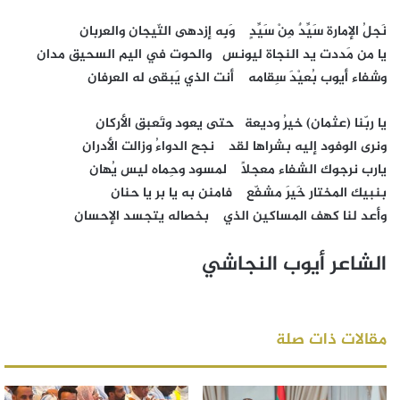
نَجلُ الإمارة سَيِّدٌ مِنْ سَيِّدٍ وَبِه إزدهى التّيجان والعربان
يا من مَددت يد النجاة ليونس والحوت في اليم السحيق مدان
وشفاء أيوب بُعيْدَ سِقامه أنت الذي يَبقى له العرفان
يا ربّنا (عثمان) خيرُ وديعة حتى يعود وتَعبق الأركان
ونرى الوفود إليه بشراها لقد نجح الدواءُ وزالت الأدران
يارب نرجوك الشفاء معجلاً لمسود وحِماه ليس يُهان
بنبيك المختار خَيرَ مشفّع فامنن به يا بر يا حنان
وأعد لنا كهف المساكين الذي بخصاله يتجسد الإحسان
الشاعر أيوب النجاشي
مقالات ذات صلة