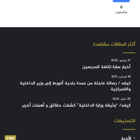
0
متابعون
أكثر المقالات مشاهدة
27 يونيو، 2020
أخبار سارة لكافة المدرسين
26 فبراير، 2021
كيفه / رسالة عاجلة من عمدة بلدية أغورط إلى وزير الداخلية
واللامركزية
20 مايو، 2022
كيفه/ “وثيقة وزارة الداخلية” كشفت حقائق و أهملت أخرى
التصنيفات
الأخبار
6٬986