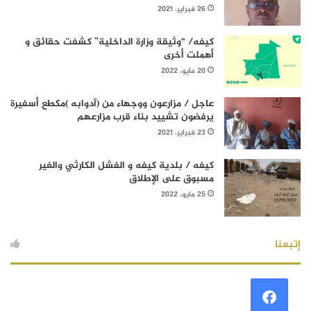
26 فبراير، 2021
كيفه/ “وثيقة وزارة الداخلية” كشفت حقائق و
أهملت أخرى
20 مايو، 2022
عاجل / مزارعون ووجهاء من (آدوابه )مكطع أسفيرة
يرفضون تشييد بناء قرب مزارعهم
23 فبراير، 2021
كيفه / بلدية كيفه و الفشل الكارثي والغير
مسبوق على الإطلاق
25 مايو، 2022
إتبعنا