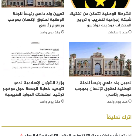
الشرطة الوطنية تتمكن من تفكيك
تعيين ولد داهي رئيساً للجنة
شبكة إجرامية لتهريب و ترويج
الوطنية لحقوق الإنسان بموجب
المخدرات بمدينة نواذيبو
مرسوم رئاسي
منذ 5 ساعات
منذ يوم واحد
تعيين ولد داهي رئيساً للجنة
وزارة الشؤون الإسلامية تدعو
الوطنية لحقوق الإنسان بموجب
لتوحيد خطبة الجمعة حول موضوع
مرسوم رئاسي
ترشيد استهلاك الموارد الطبيعية
منذ يوم واحد
منذ يوم واحد
اترك تعليقاً
لن يتم نشر عنوان بريدك الإلكتروني.
الحقول الإلزامية مشار إليها بـ
*