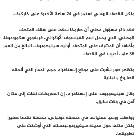
ولكن القصف الروسي استمر في 24 ساعة الأخيرة على خاركيف.
فقد ذكر مسؤول محلي أن صاروخا سقط على سقف المتحف
الوطني، الذي يحمل اسم الفيلسوف الأوكراني، غريغوري سكورودوفا.
وأضاف أن المشرف على المتحف، أوليه سينيهوبوف، البالغ من العمر
35 عاما، أصيب في القصف
وتظهر صور نشرت على موقع إنستاغرام حجم الدمار الذي ألحقه
الصاروخ بالبناية.
وقال سينيهوبوف، على إنستاغرام، إن المعروضات نقلت إلى مكان
آمن في وقت سابق.
وواصلت روسيا عملياتها في منطقة دونباس، محققة تقدما صغيرا
ولكن مكلفا حول مدينة سيفيرودونيتسك، التي أوشكت على
تطويقها.