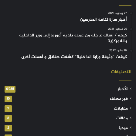
27 يونيو، 2020
أخبار سارة لكافة المدرسين
26 فبراير، 2021
كيفه / رسالة عاجلة من عمدة بلدية أغورط إلى وزير الداخلية
واللامركزية
20 مايو، 2022
كيفه/ “وثيقة وزارة الداخلية” كشفت حقائق و أهملت أخرى
التصنيفات
الأخبار
6٬985
غير مصنف
15
مقابلات
9
مقالات
8
ميديا
2