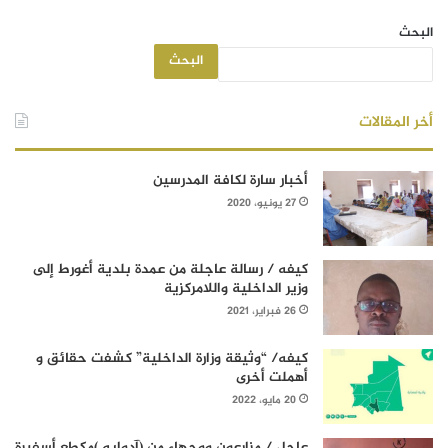
البحث
البحث
أخر المقالات
أخبار سارة لكافة المدرسين
27 يونيو، 2020
كيفه / رسالة عاجلة من عمدة بلدية أغورط إلى
وزير الداخلية واللامركزية
26 فبراير، 2021
كيفه/ “وثيقة وزارة الداخلية” كشفت حقائق و
أهملت أخرى
20 مايو، 2022
عاجل / مزارعون ووجهاء من (آدوابه )مكطع أسفيرة