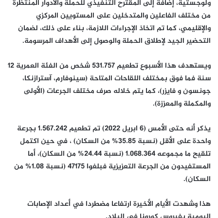
ولوجستية، إضافة إلى المقترح التنفيذي للحملة والأدوار المنتظرة
من مختلف الفاعلين والمتدخلين على المستويين المركزي
والإقليمي، كما تم اتخاذ الإجراءات اللازمة، بناء على ذلك، لضمان
التحضير الجيد لإطلاق الحملة والوصول إلى الأهداف المرسومة.
ويستهدف هذا الأسبوع تطعيم 531.757 شخص من الفئة العمرية 12
سنة فما فوق بمختلف اللقاحات المتاحة (سينوفارم، آسترازنكا،
جونسون و فايزر)، كما يتم خلاله صرف مختلف الجرعات (الأولى
والمكملة والمعززة).
يذكر أنه حتى الأمس (6 ابريل 2022) تم تطعيم 1.567.242 بجرعة
واحدة على الأقل (نسبة 35.85% من السكان) ، في حين اكتمل
تلقيح ما مجموعه 1.068.364 (نسبة 24.44% من السكان)، أما
المستفيدون من الجرعة التعزيزية فبلغوا 47175 (نسبة 1.08% من
السكان).
هذا وشهدت الأيام الأخيرة ارتفاعا مضطردا في أعداد الإصابات
اليومية بفيروس كورونا في البلاد.