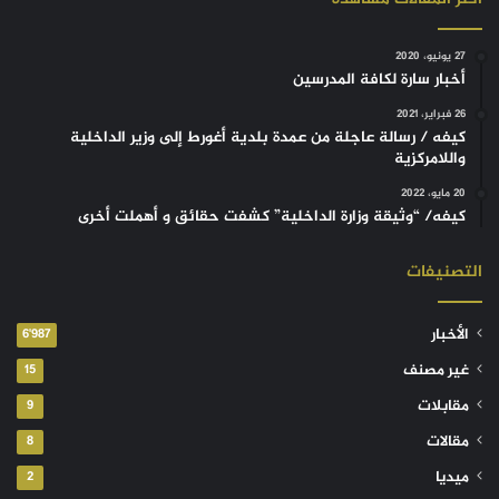
27 يونيو، 2020
أخبار سارة لكافة المدرسين
26 فبراير، 2021
كيفه / رسالة عاجلة من عمدة بلدية أغورط إلى وزير الداخلية
واللامركزية
20 مايو، 2022
كيفه/ “وثيقة وزارة الداخلية” كشفت حقائق و أهملت أخرى
التصنيفات
الأخبار
6٬987
غير مصنف
15
مقابلات
9
مقالات
8
ميديا
2