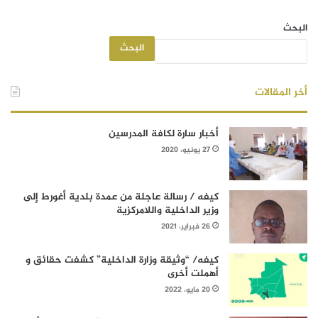
البحث
البحث
أخر المقالات
أخبار سارة لكافة المدرسين
27 يونيو، 2020
كيفه / رسالة عاجلة من عمدة بلدية أغورط إلى
وزير الداخلية واللامركزية
26 فبراير، 2021
كيفه/ “وثيقة وزارة الداخلية” كشفت حقائق و
أهملت أخرى
20 مايو، 2022