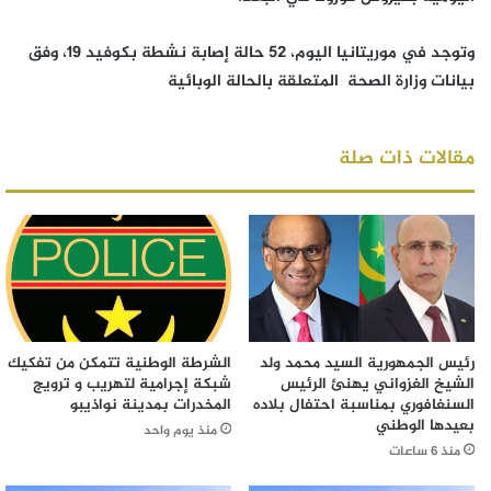
وتوجد في موريتانيا اليوم، 52 حالة إصابة نشطة بكوفيد 19، وفق
بيانات وزارة الصحة المتعلقة بالحالة الوبائية
مقالات ذات صلة
رئيس الجمهورية السيد محمد ولد
الشرطة الوطنية تتمكن من تفكيك
الشيخ الغزواني يهنئ الرئيس
شبكة إجرامية لتهريب و ترويج
السنغافوري بمناسبة احتفال بلاده
المخدرات بمدينة نواذيبو
بعيدها الوطني
منذ يوم واحد
منذ 6 ساعات