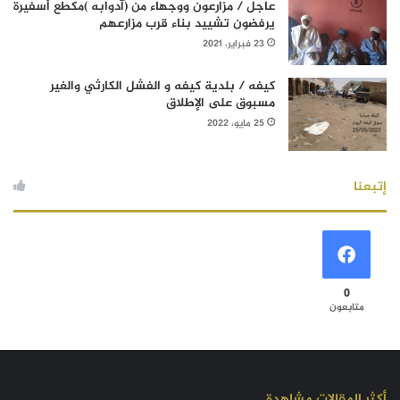
عاجل / مزارعون ووجهاء من (آدوابه )مكطع أسفيرة
يرفضون تشييد بناء قرب مزارعهم
23 فبراير، 2021
كيفه / بلدية كيفه و الفشل الكارثي والغير
مسبوق على الإطلاق
25 مايو، 2022
إتبعنا
0
متابعون
أكثر المقالات مشاهدة