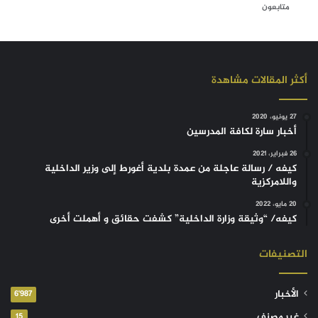
متابعون
أكثر المقالات مشاهدة
27 يونيو، 2020
أخبار سارة لكافة المدرسين
26 فبراير، 2021
كيفه / رسالة عاجلة من عمدة بلدية أغورط إلى وزير الداخلية
واللامركزية
20 مايو، 2022
كيفه/ “وثيقة وزارة الداخلية” كشفت حقائق و أهملت أخرى
التصنيفات
الأخبار
6٬987
غير مصنف
15