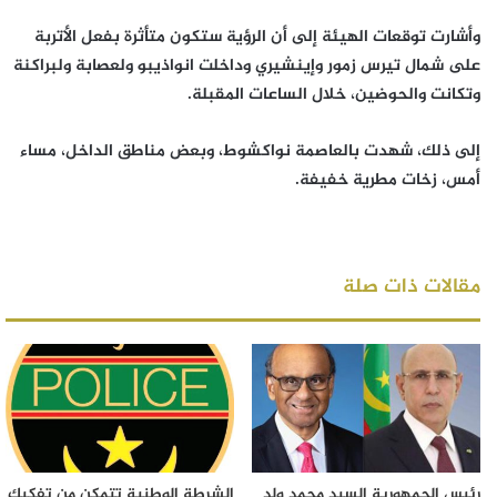
وأشارت توقعات الهيئة إلى أن الرؤية ستكون متأثرة بفعل الأتربة
على شمال تيرس زمور وإينشيري وداخلت انواذيبو ولعصابة ولبراكنة
وتكانت والحوضين، خلال الساعات المقبلة.
إلى ذلك، شهدت بالعاصمة نواكشوط، وبعض مناطق الداخل، مساء
أمس، زخات مطرية خفيفة.
مقالات ذات صلة
رئيس الجمهورية السيد محمد ولد
الشرطة الوطنية تتمكن من تفكيك