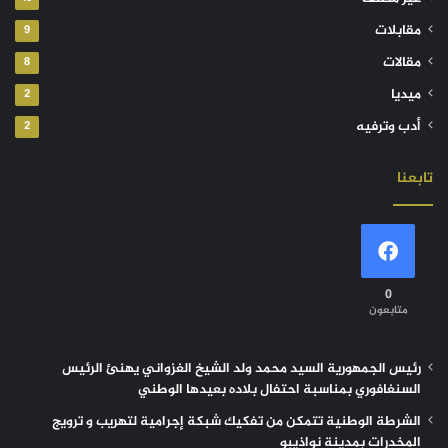
مقابلات
9
مقالات
8
ميديا
2
أدب وترفيه
2
تابعنا
0
متابعون
رئيس الجمهورية السيد محمد ولد الشيخ الغزواني يهنئ الرئيس
السنغافوري بمناسبة احتفال بلاده بعيدها الوطني
الشرطة الوطنية تتمكن من تفكيك شبكة إجرامية لتهريب و ترويج
المخدرات بمدينة نواذيبو