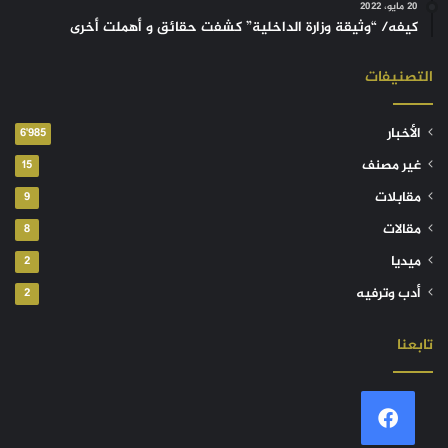
20 مايو، 2022
كيفه/ “وثيقة وزارة الداخلية” كشفت حقائق و أهملت أخرى
التصنيفات
الأخبار
6٬985
غير مصنف
15
مقابلات
9
مقالات
8
ميديا
2
أدب وترفيه
2
تابعنا