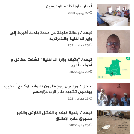
أخبار سارة لكافة المدرسين
27 يونيو، 2020
كيفه / رسالة عاجلة من عمدة بلدية أغورط إلى
وزير الداخلية واللامركزية
26 فبراير، 2021
كيفه/ “وثيقة وزارة الداخلية” كشفت حقائق و
أهملت أخرى
20 مايو، 2022
عاجل / مزارعون ووجهاء من (آدوابه )مكطع أسفيرة
يرفضون تشييد بناء قرب مزارعهم
23 فبراير، 2021
كيفه / بلدية كيفه و الفشل الكارثي والغير
مسبوق على الإطلاق
25 مايو، 2022