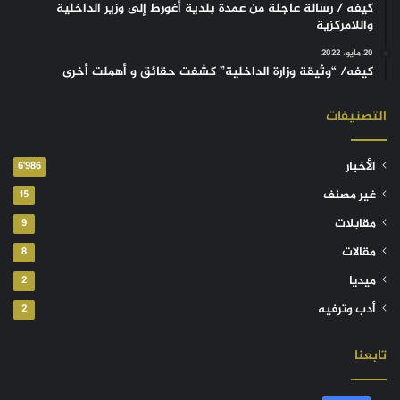
كيفه / رسالة عاجلة من عمدة بلدية أغورط إلى وزير الداخلية
واللامركزية
20 مايو، 2022
كيفه/ “وثيقة وزارة الداخلية” كشفت حقائق و أهملت أخرى
التصنيفات
الأخبار
6٬986
غير مصنف
15
مقابلات
9
مقالات
8
ميديا
2
أدب وترفيه
2
تابعنا