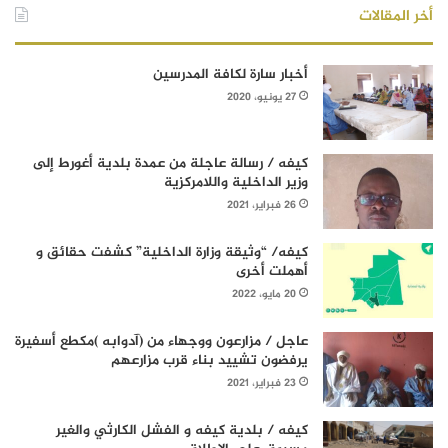
أخر المقالات
أخبار سارة لكافة المدرسين
27 يونيو، 2020
كيفه / رسالة عاجلة من عمدة بلدية أغورط إلى
وزير الداخلية واللامركزية
26 فبراير، 2021
كيفه/ “وثيقة وزارة الداخلية” كشفت حقائق و
أهملت أخرى
20 مايو، 2022
عاجل / مزارعون ووجهاء من (آدوابه )مكطع أسفيرة
يرفضون تشييد بناء قرب مزارعهم
23 فبراير، 2021
كيفه / بلدية كيفه و الفشل الكارثي والغير