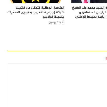
 السيد محمد ولد الشيخ
الشرطة الوطنية تتمكن من تفكيك
الرئيس السنغافوري
شبكة إجرامية لتهريب و ترويج المخدرات
 بلاده بعيدها الوطني
بمدينة نواذيبو
منذ يومين