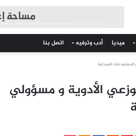
ميديا
أدب وترفيه
اتصل بنا
ي المستودعات الصيدلية
وزعي الأدوية و مسؤولي
ة
‏Tumblr
بينتيريست
‏Reddit
‏VKontakte
Odnoklassniki
بوكيت