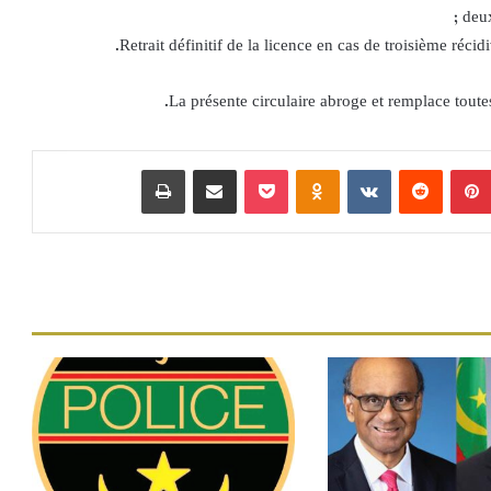
deux
بينتيريست
‏Reddit
‏VKontakte
Odnoklassniki
بوكيت
مشاركة عبر البريد
طباعة