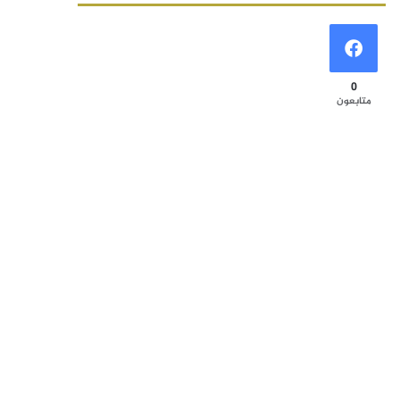
0
متابعون