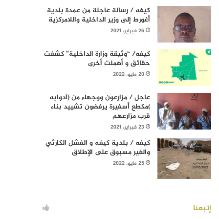
كيفه / رسالة عاجلة من عمدة بلدية
أغورط إلى وزير الداخلية واللامركزية
26 فبراير، 2021
كيفه/ “وثيقة وزارة الداخلية” كشفت
حقائق و أهملت أخرى
20 مايو، 2022
عاجل / مزارعون ووجهاء من (آدوابه
)مكطع أسفيرة يرفضون تشييد بناء
قرب مزارعهم
23 فبراير، 2021
كيفه / بلدية كيفه و الفشل الكارثي
والغير مسبوق على الإطلاق
25 مايو، 2022
إتبعنا