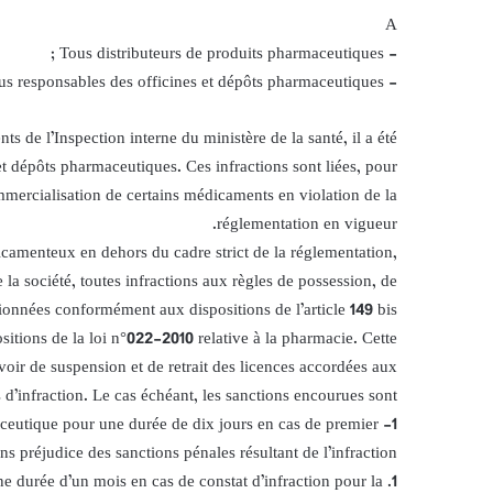
‏- Tous distributeurs de produits pharmaceutiques ;
‏- Tous responsables des officines et dépôts pharmaceutiques ;
‏s de l’Inspection interne du ministère de la santé, il a été
t dépôts pharmaceutiques. Ces infractions sont liées, pour
 commercialisation de certains médicaments en violation de la
réglementation en vigueur.
‏icamenteux en dehors du cadre strict de la réglementation
 la société, toutes infractions aux règles de possession, de
ionnées conformément aux dispositions de l’article 149 bis
sitions de la loi n°022-2010 relative à la pharmacie. Cette
voir de suspension et de retrait des licences accordées aux
’infraction. Le cas échéant, les sanctions encourues sont :
‏1- utique pour une durée de dix jours en cas de premier
ns préjudice des sanctions pénales résultant de l’infraction ;
‏1. durée d’un mois en cas de constat d’infraction pour la