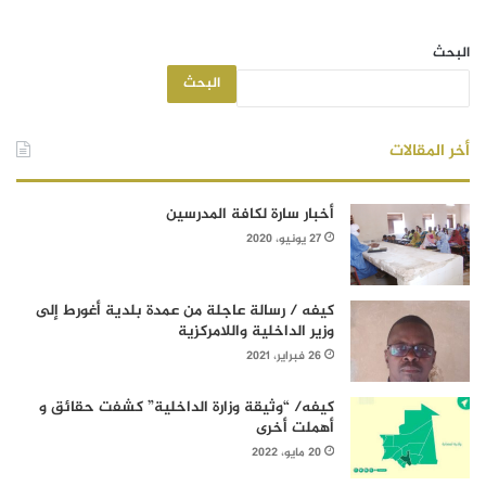
البحث
البحث
أخر المقالات
أخبار سارة لكافة المدرسين
27 يونيو، 2020
كيفه / رسالة عاجلة من عمدة بلدية أغورط إلى
وزير الداخلية واللامركزية
26 فبراير، 2021
كيفه/ “وثيقة وزارة الداخلية” كشفت حقائق و
أهملت أخرى
20 مايو، 2022