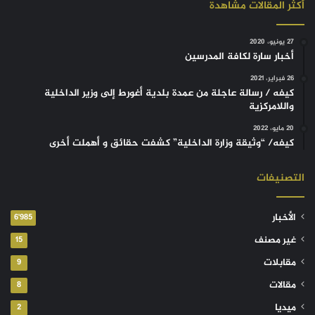
أكثر المقالات مشاهدة
27 يونيو، 2020
أخبار سارة لكافة المدرسين
26 فبراير، 2021
كيفه / رسالة عاجلة من عمدة بلدية أغورط إلى وزير الداخلية
واللامركزية
20 مايو، 2022
كيفه/ “وثيقة وزارة الداخلية” كشفت حقائق و أهملت أخرى
التصنيفات
الأخبار
6٬985
غير مصنف
15
مقابلات
9
مقالات
8
ميديا
2