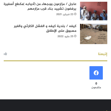
عاجل / مزارعون ووجهاء من (آدوابه )مكطع أسفيرة
يرفضون تشييد بناء قرب مزارعهم
23 فبراير، 2021
كيفه / بلدية كيفه و الفشل الكارثي والغير
مسبوق على الإطلاق
25 مايو، 2022
إتبعنا
0
متابعون