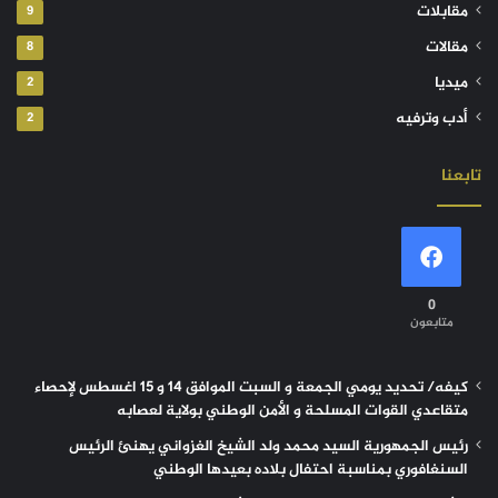
مقابلات
9
مقالات
8
ميديا
2
أدب وترفيه
2
تابعنا
0
متابعون
كيفه/ تحديد يومي الجمعة و السبت الموافق 14 و 15 اغسطس لإحصاء
متقاعدي القوات المسلحة و الأمن الوطني بولاية لعصابه
رئيس الجمهورية السيد محمد ولد الشيخ الغزواني يهنئ الرئيس
السنغافوري بمناسبة احتفال بلاده بعيدها الوطني