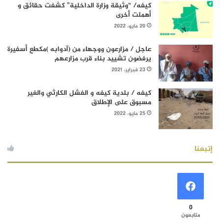
كيفه/ “وثيقة وزارة الداخلية” كشفت حقائق و
أهملت أخرى
20 مايو، 2022
عاجل / مزارعون ووجهاء من (آدوابه )مكطع أسفيرة
يرفضون تشييد بناء قرب مزارعهم
23 فبراير، 2021
كيفه / بلدية كيفه و الفشل الكارثي والغير
مسبوق على الإطلاق
25 مايو، 2022
إتبعنا
0
متابعون