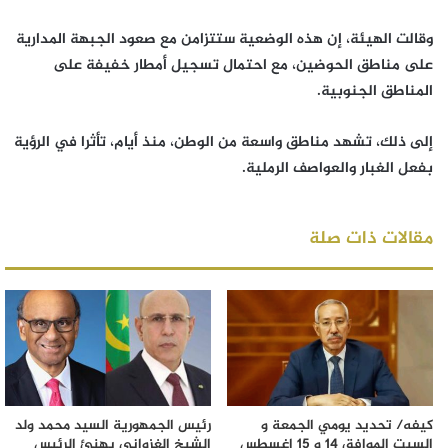
وقالت الهيئة، إن هذه الوضعية ستتزامن مع صعود الجبهة المدارية
على مناطق الحوضين، مع احتمال تسجيل أمطار خفيفة على
المناطق الجنوبية.
إلى ذلك، تشهد مناطق واسعة من الوطن، منذ أيام، تأثرا في الرؤية
بفعل الغبار والعواصف الرملية.
مقالات ذات صلة
كيفه/ تحديد يومي الجمعة و
رئيس الجمهورية السيد محمد ولد
السبت الموافق 14 و 15 اغسطس
الشيخ الغزواني يهنئ الرئيس