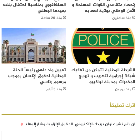
لإحصاء متقاعدي القوات المسلحة و
السنغافوري بمناسبة احتفال بلاده
الأمن الوطني بولاية لعصابه
بعيدها الوطني
منذ ساعتين
منذ 20 ساعة
الشرطة الوطنية تتمكن من تفكيك
تعيين ولد داهي رئيساً للجنة
شبكة إجرامية لتهريب و ترويج
الوطنية لحقوق الإنسان بموجب
المخدرات بمدينة نواذيبو
مرسوم رئاسي
منذ يومين
منذ 3 أيام
اترك تعليقاً
لن يتم نشر عنوان بريدك الإلكتروني.
الحقول الإلزامية مشار إليها بـ
*