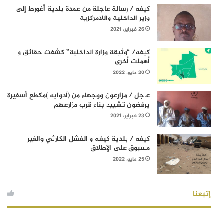
كيفه / رسالة عاجلة من عمدة بلدية أغورط إلى
وزير الداخلية واللامركزية
26 فبراير، 2021
كيفه/ “وثيقة وزارة الداخلية” كشفت حقائق و
أهملت أخرى
20 مايو، 2022
عاجل / مزارعون ووجهاء من (آدوابه )مكطع أسفيرة
يرفضون تشييد بناء قرب مزارعهم
23 فبراير، 2021
كيفه / بلدية كيفه و الفشل الكارثي والغير
مسبوق على الإطلاق
25 مايو، 2022
إتبعنا