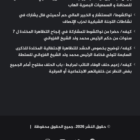
للصحافة و السمعيات البصرية الهاب
نواكشوط/ المستشار و الخبير المالي حم أحميتي فال يشارك في
نشاطات اللجنة الشبابية لحزب الإنصاف
كيفه/ حضرا من نواكشوط للمشاركة في إنجاح التظاهرة المخلدة ل 7
سنوات من حكم الرئيس محمد ولد الشيخ الغزواني
كيفه/ توضيح بخصوص الحشد للتظاهرة الإحتفالية المخلدة للذكرى
السابعة لتولي فخامة الرئيس محمد ولد الشيخ الغزواني للسلطة
كيفه/ زعيم حلف الوفاء النائب لمرابط : باب الحلف مفتوح أمام الجميع
بغض النظر عن خلفياتهم الاجتماعية أو العرقية
© حقوق النشر 2026، جميع الحقوق محفوظة |