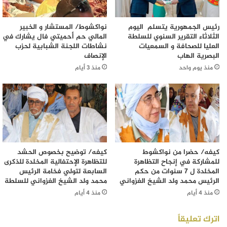
رئيس الجمهورية يتسلم اليوم
نواكشوط/ المستشار و الخبير
الثلاثاء التقرير السنوي للسلطة
المالي حم أحميتي فال يشارك في
العليا للصحافة و السمعيات
نشاطات اللجنة الشبابية لحزب
البصرية الهاب
الإنصاف
منذ يوم واحد
منذ 3 أيام
كيفه/ حضرا من نواكشوط
كيفه/ توضيح بخصوص الحشد
للمشاركة في إنجاح التظاهرة
للتظاهرة الإحتفالية المخلدة للذكرى
المخلدة ل 7 سنوات من حكم
السابعة لتولي فخامة الرئيس
الرئيس محمد ولد الشيخ الغزواني
محمد ولد الشيخ الغزواني للسلطة
منذ 4 أيام
منذ 4 أيام
اترك تعليقاً