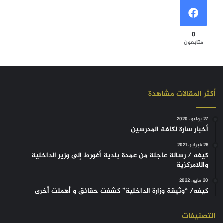
0
متابعون
أكثر المقالات مشاهدة
27 يونيو، 2020
أخبار سارة لكافة المدرسين
26 فبراير، 2021
كيفه / رسالة عاجلة من عمدة بلدية أغورط إلى وزير الداخلية
واللامركزية
20 مايو، 2022
كيفه/ “وثيقة وزارة الداخلية” كشفت حقائق و أهملت أخرى
التصنيفات