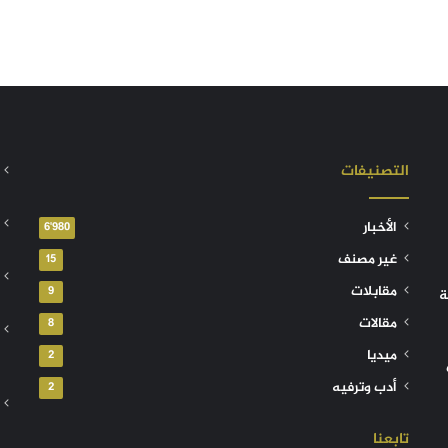
التصنيفات
الأخبار
6٬980
غير مصنف
15
مقابلات
9
ة
مقالات
8
ميديا
2
أدب وترفيه
2
تابعنا