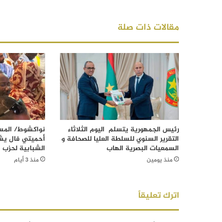
مقالات ذات صلة
رئيس الجمهورية يتسلم اليوم الثلاثاء
نواكشوط/ المست
التقرير السنوي للسلطة العليا للصحافة و
أحميتي فال يش
السمعيات البصرية الهاب
الشبابية لحزب ا
منذ يومين
منذ 3 أيام
اترك تعليقاً