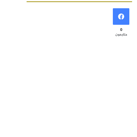
0
متابعون