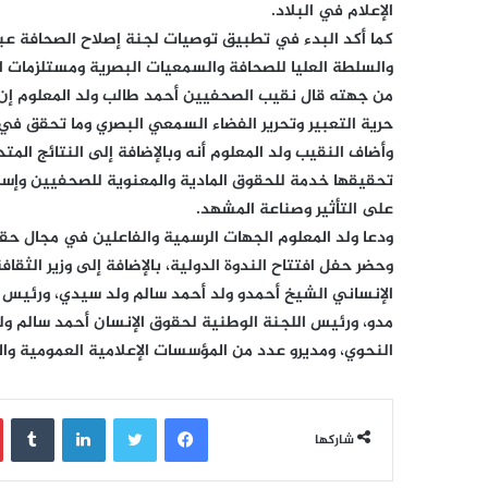
الإعلام في البلاد.
كما أكد البدء في تطبيق توصيات لجنة إصلاح الصحافة عب
والسلطة العليا للصحافة والسمعيات البصرية ومستلزمات ا
من جهته قال نقيب الصحفيين أحمد طالب ولد المعلوم إن 
حرية التعبير وتحرير الفضاء السمعي البصري وما تحقق في
وأضاف النقيب ولد المعلوم أنه وبالإضافة إلى النتائج ال
تحقيقها خدمة للحقوق المادية والمعنوية للصحفيين وإسهام
على التأثير وصناعة المشهد.
ودعا ولد المعلوم الجهات الرسمية والفاعلين في مجال ح
وحضر حفل افتتاح الندوة الدولية، بالإضافة إلى وزير الثق
الإنساني الشيخ أحمدو ولد أحمد سالم ولد سيدي، ورئيس ا
مدو، ورئيس اللجنة الوطنية لحقوق الإنسان أحمد سالم ولد 
النحوي، ومديرو عدد من المؤسسات الإعلامية العمومية وا
فيسبوك
تويتر
لينكدإن
‏Tumblr
شاركها