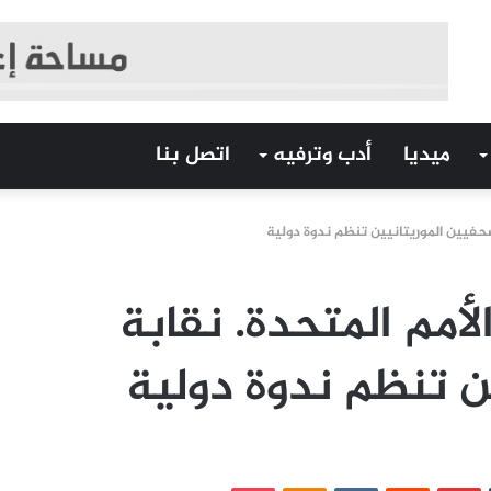
ميديا
أدب وترفيه
اتصل بنا
لصحفيين الموريتانيين تنظم ندوة دولية
لأمم المتحدة. نقابة
ن تنظم ندوة دولية
‏Tumblr
بينتيريست
‏Reddit
‏VKontakte
Odnoklassniki
بوكيت