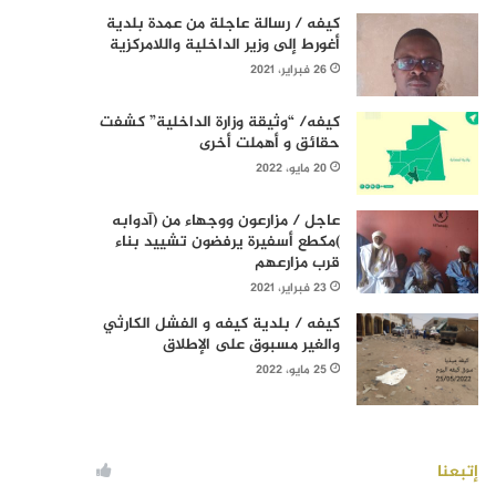
كيفه / رسالة عاجلة من عمدة بلدية
أغورط إلى وزير الداخلية واللامركزية
26 فبراير، 2021
كيفه/ “وثيقة وزارة الداخلية” كشفت
حقائق و أهملت أخرى
20 مايو، 2022
عاجل / مزارعون ووجهاء من (آدوابه
)مكطع أسفيرة يرفضون تشييد بناء
قرب مزارعهم
23 فبراير، 2021
كيفه / بلدية كيفه و الفشل الكارثي
والغير مسبوق على الإطلاق
25 مايو، 2022
إتبعنا