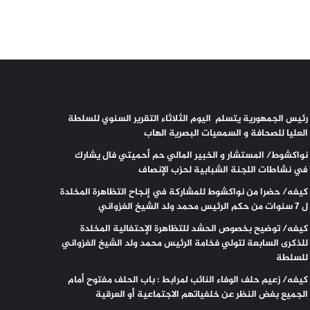
رئيس الجمهورية يتسلم اليوم الثلاثاء التقرير السنوي للسلطة
العليا للصحافة و السمعيات البصرية الهاب
نواكشوط/ المستشار و الخبير المالي حم أحميتي فال يشارك
في نشاطات اللجنة الشبابية لحزب الإنصاف
كيفه/ حضرا من نواكشوط للمشاركة في إنجاح التظاهرة المخلدة
ل 7 سنوات من حكم الرئيس محمد ولد الشيخ الغزواني
كيفه/ توضيح بخصوص الحشد للتظاهرة الإحتفالية المخلدة
للذكرى السابعة لتولي فخامة الرئيس محمد ولد الشيخ الغزواني
للسلطة
كيفه/ زعيم حلف الوفاء النائب لمرابط : باب الحلف مفتوح أمام
الجميع بغض النظر عن خلفياتهم الاجتماعية أو العرقية