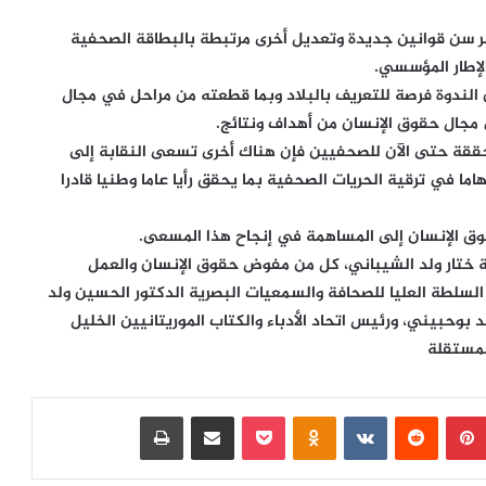
ر سن قوانين جديدة وتعديل أخرى مرتبطة بالبطاقة الصحفية
لإطار المؤسسي.
الندوة فرصة للتعريف بالبلاد وبما قطعته من مراحل في مجال
 مجال حقوق الإنسان من أهداف ونتائج.
متحققة حتى الآن للصحفيين فإن هناك أخرى تسعى النقابة إلى
ا في ترقية الحريات الصحفية بما يحقق رأيا عاما وطنيا قادرا
قوق الإنسان إلى المساهمة في إنجاح هذا المسعى.
افة ختار ولد الشيباني، كل من مفوض حقوق الإنسان والعمل
لسلطة العليا للصحافة والسمعيات البصرية الدكتور الحسين ولد
بوحبيني، ورئيس اتحاد الأدباء والكتاب الموريتانيين الخليل
لمستقلة
بينتيريست
‏Reddit
‏VKontakte
Odnoklassniki
بوكيت
مشاركة عبر البريد
طباعة