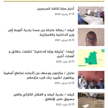
أخبار سارة لكافة المدرسين
27 يونيو، 2020
كيفه / رسالة عاجلة من عمدة بلدية أغورط إلى
وزير الداخلية واللامركزية
26 فبراير، 2021
كيفه/ “وثيقة وزارة الداخلية” كشفت حقائق و
أهملت أخرى
20 مايو، 2022
عاجل / مزارعون ووجهاء من (آدوابه )مكطع أسفيرة
يرفضون تشييد بناء قرب مزارعهم
23 فبراير، 2021
كيفه / بلدية كيفه و الفشل الكارثي والغير
مسبوق على الإطلاق
25 مايو، 2022