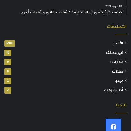
20 مايو، 2022
كيفه/ “وثيقة وزارة الداخلية” كشفت حقائق و أهملت أخرى
التصنيفات
الأخبار
6٬983
غير مصنف
15
مقابلات
9
مقالات
8
ميديا
2
أدب وترفيه
2
تابعنا