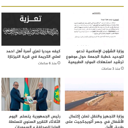
وزارة الشؤون الإسلامية تدعو
كيفه ميديا تعزي أسرة أهل احمد
لتوحيد خطبة الجمعة حول موضوع
لعلي الكريمة في قرية النيزنازة
ترشيد استهلاك الموارد الطبيعية
منذ 6 ساعات
منذ 3 ساعات
وزارة التجهيز والنقل تعلن إكتمال
رئيس الجمهورية يتسلم اليوم
الأشغال في جسر أتويجكجيت على
الثلاثاء التقرير السنوي للسلطة
طريق الأمل
العليا للصحافة و السمعيات