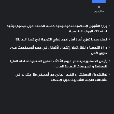
0
متابعون
وزارة الشؤون الإسلامية تدعو لتوحيد خطبة الجمعة حول موضوع ترشيد
استهلاك الموارد الطبيعية
كيفه ميديا تعزي أسرة أهل احمد لعلي الكريمة في قرية النيزنازة
وزارة التجهيز والنقل تعلن إكتمال الأشغال في جسر أتويجكجيت على
طريق الأمل
رئيس الجمهورية يتسلم اليوم الثلاثاء التقرير السنوي للسلطة العليا
للصحافة و السمعيات البصرية الهاب
نواكشوط/ المستشار و الخبير المالي حم أحميتي فال يشارك في
نشاطات اللجنة الشبابية لحزب الإنصاف