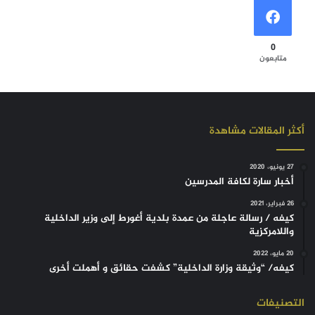
0
متابعون
أكثر المقالات مشاهدة
27 يونيو، 2020
أخبار سارة لكافة المدرسين
26 فبراير، 2021
كيفه / رسالة عاجلة من عمدة بلدية أغورط إلى وزير الداخلية
واللامركزية
20 مايو، 2022
كيفه/ “وثيقة وزارة الداخلية” كشفت حقائق و أهملت أخرى
التصنيفات