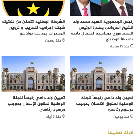
رئيس الجمهورية السيد محمد ولد
الشرطة الوطنية تتمكن من تفكيك
الشيخ الغزواني يهنئ الرئيس
شبكة إجرامية لتهريب و ترويج
السنغافوري بمناسبة احتفال بلاده
المخدرات بمدينة نواذيبو
بعيدها الوطني
منذ يومين
منذ 15 ساعة
تعيين ولد داهي رئيساً للجنة
تعيين ولد داهي رئيساً للجنة
الوطنية لحقوق الإنسان بموجب
الوطنية لحقوق الإنسان بموجب
مرسوم رئاسي
مرسوم رئاسي
منذ يومين
منذ 3 أيام
اترك تعليقاً