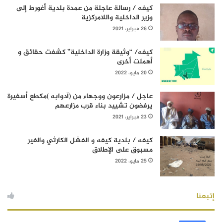
كيفه / رسالة عاجلة من عمدة بلدية أغورط إلى
وزير الداخلية واللامركزية
26 فبراير، 2021
كيفه/ “وثيقة وزارة الداخلية” كشفت حقائق و
أهملت أخرى
20 مايو، 2022
عاجل / مزارعون ووجهاء من (آدوابه )مكطع أسفيرة
يرفضون تشييد بناء قرب مزارعهم
23 فبراير، 2021
كيفه / بلدية كيفه و الفشل الكارثي والغير
مسبوق على الإطلاق
25 مايو، 2022
إتبعنا