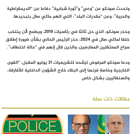
وتحدث سونكو عن “وعي” و”ثورة شبابية” دفاعا عن “الديمقراطية
والحرية”، وعن “مقدرات البلد”، التي اتهم ماكي صال بتبديدها.
وحذر سونكو، الذي حل ثالثا في رئاسيات 2019، ويطمح لأن ينتخب
خلفا لماكي صال في 2024، حذر الرئيس الحالي بشأن ضرورة إطلاق
سراح المعتقلين المعارضين، والذين قال إنهم في “حالة اختطاف”.
ودعا سونكو المرفوض ترشحه لتشريعيات 31 يوليو المقبل، “القوى
الخارجية وخاصة فرنسا إلى البقاء خارج الشؤون الداخلية للأفارقة،
والسنغاليين بشكل خاص
مقالات ذات صلة