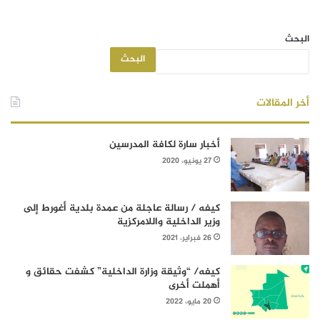
البحث
البحث
أخر المقالات
أخبار سارة لكافة المدرسين
27 يونيو، 2020
كيفه / رسالة عاجلة من عمدة بلدية أغورط إلى
وزير الداخلية واللامركزية
26 فبراير، 2021
كيفه/ “وثيقة وزارة الداخلية” كشفت حقائق و
أهملت أخرى
20 مايو، 2022