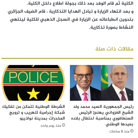
الكلية ثم قام الوفد بعد ذلك بجولة اطلاع داخل الكلية.
و بعد انتهاء الزيارة و تبادل الهدايا التذكارية ، قام الضيف الجزائري
بتدوين انطباعاته عن الزيارة في السجل الذهبي للكلية لينتهي
النشاط بصورة تذكارية.
مقالات ذات صلة
رئيس الجمهورية السيد محمد ولد
الشرطة الوطنية تتمكن من تفكيك
الشيخ الغزواني يهنئ الرئيس
شبكة إجرامية لتهريب و ترويج
السنغافوري بمناسبة احتفال بلاده
المخدرات بمدينة نواذيبو
بعيدها الوطني
منذ يوم واحد
منذ 6 ساعات