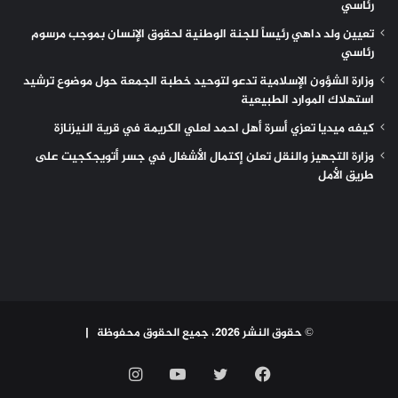
رئاسي
تعيين ولد داهي رئيساً للجنة الوطنية لحقوق الإنسان بموجب مرسوم
رئاسي
وزارة الشؤون الإسلامية تدعو لتوحيد خطبة الجمعة حول موضوع ترشيد
استهلاك الموارد الطبيعية
كيفه ميديا تعزي أسرة أهل احمد لعلي الكريمة في قرية النيزنازة
وزارة التجهيز والنقل تعلن إكتمال الأشغال في جسر أتويجكجيت على
طريق الأمل
© حقوق النشر 2026، جميع الحقوق محفوظة |
فيسبوك
تويتر
يوتيوب
انستقرام