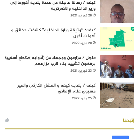
كيفه / رسالة عاجلة من عمدة بلدية أغورط إلى
وزير الداخلية واللامركزية
26 فبراير، 2021
كيفه/ “وثيقة وزارة الداخلية” كشفت حقائق و
أهملت أخرى
20 مايو، 2022
عاجل / مزارعون ووجهاء من (آدوابه )مكطع أسفيرة
يرفضون تشييد بناء قرب مزارعهم
23 فبراير، 2021
كيفه / بلدية كيفه و الفشل الكارثي والغير
مسبوق على الإطلاق
25 مايو، 2022
إتبعنا