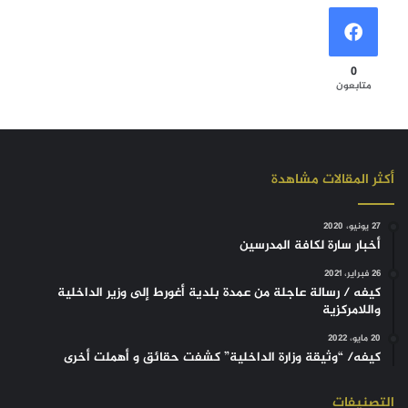
0
متابعون
أكثر المقالات مشاهدة
27 يونيو، 2020
أخبار سارة لكافة المدرسين
26 فبراير، 2021
كيفه / رسالة عاجلة من عمدة بلدية أغورط إلى وزير الداخلية
واللامركزية
20 مايو، 2022
كيفه/ “وثيقة وزارة الداخلية” كشفت حقائق و أهملت أخرى
التصنيفات