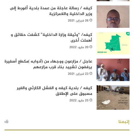
كيفه / رسالة عاجلة من عمدة بلدية أغورط إلى
وزير الداخلية واللامركزية
26 فبراير، 2021
كيفه/ “وثيقة وزارة الداخلية” كشفت حقائق و
أهملت أخرى
20 مايو، 2022
عاجل / مزارعون ووجهاء من (آدوابه )مكطع أسفيرة
يرفضون تشييد بناء قرب مزارعهم
23 فبراير، 2021
كيفه / بلدية كيفه و الفشل الكارثي والغير
مسبوق على الإطلاق
25 مايو، 2022
إتبعنا