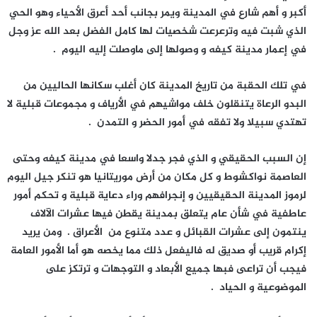
أكبر و أهم شارع في المدينة ويمر بجانب أحد أعرق الأحياء وهو الحي
الذي شبت فيه وترعرعت شخصيات لها كامل الفضل بعد الله عز وجل
في إعمار مدينة كيفه و وصولها إلى ماوصلت إليه اليوم .
في تلك الحقبة من تاريخ المدينة كان أغلب سكانها الحاليين من
البدو الرعاة يتنقلون خلف مواشيهم في الأرياف و مجموعات قبلية لا
تهتدي سبيلا ولا تفقه في أمور الحضر و التمدن .
إن السبب الحقيقي و الذي فجر جدلا واسعا في مدينة كيفه وحتى
العاصمة نواكشوط و كل مكان من أرض موريتانيا هو تنكر جيل اليوم
لرموز المدينة الحقيقيين و إنجرافهم وراء دعاية قبلية و تحكم أمور
عاطفية في شأن عام يتعلق بمدينة يقطن فيها عشرات الآلاف
ينتمون إلى عشرات القبائل و عدد متنوع من الأعراق . ومن يريد
إكرام قريب أو صديق له فاليفعل ذلك مما يخصه هو أما الأمور العامة
فيجب أن تراعى فبها جميع الأبعاد و التوجهات و ترتكز على
الموضوعية و الحياد .