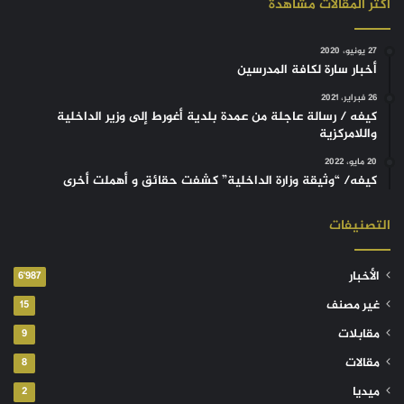
أكثر المقالات مشاهدة
27 يونيو، 2020
أخبار سارة لكافة المدرسين
26 فبراير، 2021
كيفه / رسالة عاجلة من عمدة بلدية أغورط إلى وزير الداخلية
واللامركزية
20 مايو، 2022
كيفه/ “وثيقة وزارة الداخلية” كشفت حقائق و أهملت أخرى
التصنيفات
الأخبار
6٬987
غير مصنف
15
مقابلات
9
مقالات
8
ميديا
2