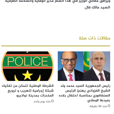
ويرافق معالي الوزير في هذا السفر مدير الوقاية والسلامة الطرقية
السيد مالك فال.
مقالات ذات صلة
رئيس الجمهورية السيد محمد ولد
الشرطة الوطنية تتمكن من تفكيك
الشيخ الغزواني يهنئ الرئيس
شبكة إجرامية لتهريب و ترويج
السنغافوري بمناسبة احتفال بلاده
المخدرات بمدينة نواذيبو
بعيدها الوطني
منذ يوم واحد
منذ 34 دقيقة