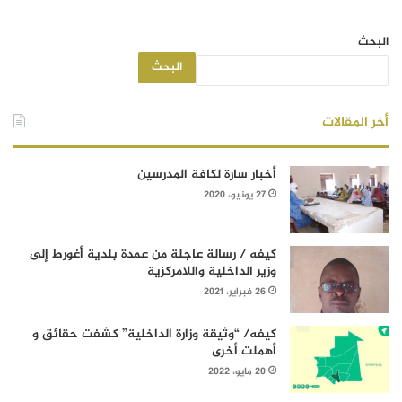
البحث
البحث
أخر المقالات
أخبار سارة لكافة المدرسين
27 يونيو، 2020
كيفه / رسالة عاجلة من عمدة بلدية أغورط إلى
وزير الداخلية واللامركزية
26 فبراير، 2021
كيفه/ “وثيقة وزارة الداخلية” كشفت حقائق و
أهملت أخرى
20 مايو، 2022